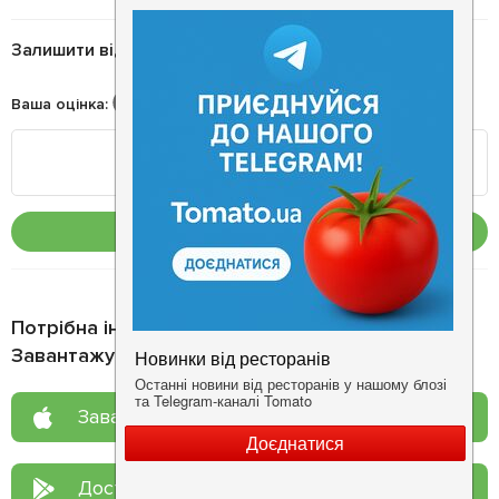
Залишити відгук
Ваша оцінка
:
Опублікувати
Потрібна інформація про заклад?
Завантажуйте додаток!
Завантажте у
App Store
Доступно у
Google Play