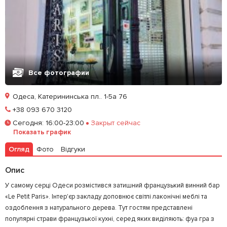
Все фотографии
Одеса, Катерининська пл.. 1-5а 76
Позвонить
+38 093 670 3120
Сегодня
:
16:00-23:00
Закрыт сейчас
Залишити відгук
У закладки
Показать график
Огляд
Фото
Відгуки
Опис
У самому серці Одеси розмістився затишний французький винний бар
«Le Petit Paris». Інтер'єр закладу доповнює світлі лаконічні меблі та
оздоблення з натурального дерева. Тут гостям представлені
популярні страви французької кухні, серед яких виділяють: фуа гра з