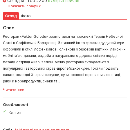
Сегодня
:
11:00-22:00
Открыт сейчас
Залишити відгук
У закладки
Показать график
Огляд
Фото
Опис
Ресторан «Faktor Golodu» розмістився на проспекті Героїв Небесної
Сотні в Софіївській Борщагівці. Затишний інтер'єр закладу дизайнери
оформили в стилі лофт - кавові, оливкові й бірюзові відтінки, лаконічні
меблі, м'які дивани, оздоба з натурального дерева світлих порід і
металу, острівці живої зелені. Меню ресторану складається з
популярних і авторських страв європейської кухні. Гостям подають
салати, холодні й гарячі закуски, супи, основні страви з м'яса, птиці,
риби й морепродуктів, снеки та...
Читати все
Особливості
Кальян
Сайт:
faktorgolodu.choiceqr.com