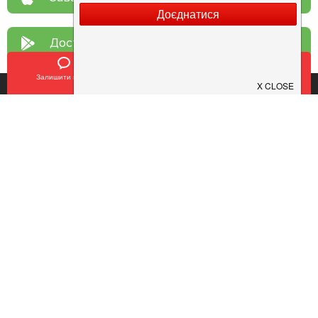
Доступно у
Google Play
Залишити відгук
Позвонить
У закладки
Про нас
Рецепт дня
Ресторанам
Новини
Контакти
Анонси
Куди піти
Здоров'я
Лайфхак
Мобільний додаток
Конфіденційність
Умови
Додати заклад
Продовжуючи використовувати наш сайт, ви погоджуєтеся з умовами