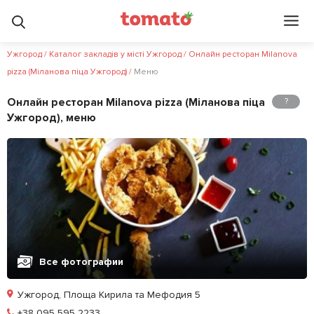
Ужгород
/
Каталог закладів у місті Ужгород
/
Онлайн ресторан Milanova
pizza (Міланова піца Ужгород)
/
Меню
Онлайн ресторан Milanova pizza (Міланова піца
?
Ужгород), меню
Все фотографии
Ужгород, Площа Кирила та Мефодия 5
Позвонить
+38 095 595 2233