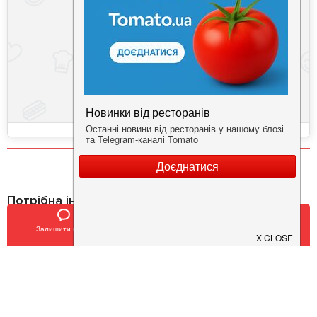
Потрібна інформація про заклад?
Завантажуйте додаток!
Залишити відгук
Позвонить
У закладки
Завантажте у
App Store
Доступно у
Google Play