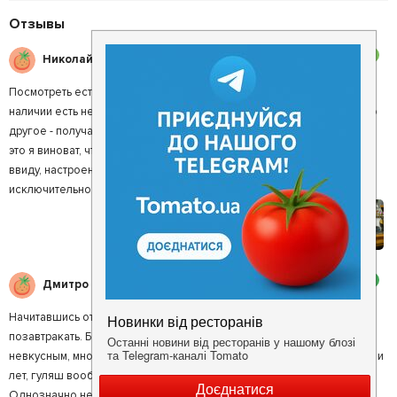
Отзывы
3
Николай Б.
Посмотреть есть на что, а вот покушать лучше в другом месте. В
наличии есть не все, что указанно в меню, а когда выбираешь что-то
другое - получаешь хамское возмущение в ответ. Ведь конечно же
это я виноват, что какого-то блюда нет в наличии... Так что имейте
ввиду, настроение могут вам подпортить. Если и заходить сюда, то
исключительно как в музей.
2
Дмитро К.
Начитавшись отзывов о великолепном бограче в хлебе, решили тут
позавтракать. Бограч принесли в обычных тарелках (оказался
невкусным, много теста, овощей мало) , столовым приборам уже лет и
лет, гуляш вообще ужасный (твердый и холодный). Да и грязновато.
Однозначно не рекомендую.