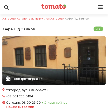
Ужгород
/
Каталог закладів у місті Ужгород
/
Кафе Під Замком
Кафе Під Замком
3.8
Все фотографии
Ужгород, вул. Ольбрахта 3
Позвонить
+38 031 223 6164
Сегодня
:
08:00-23:00
Открыт сейчас
Залишити відгук
У закладки
Показать график