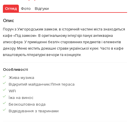
Огляд
Фото
Відгуки
Опис
Поруч з Ужгородським замком, в історичній частині міста знаходиться
кафе «Під замком». В оригінальному інтер'єрі панує антикварна
атмосфера. У приміщенні безліч старовинних предметів і елементів
декору. Меню містить домашні страви української кухні. Часто в кафе
влаштовують літературні вечори та концерти.
Особливості
Жива музика
Відкритий майданчик/Літня тераса
WiFi
Їжа на винос
Безкоштовна вода
Відвідування з тваринами