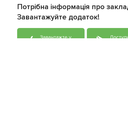
Потрібна інформація про закла
Завантажуйте додаток!
Завантажте у
Доступ
App Store
Google