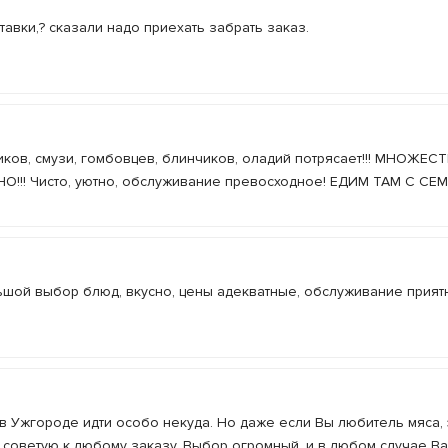
ставки,? сказали надо приехать забрать заказ.
иков, смузи, гомбовцев, блинчиков, оладий потрясает!!! МНОЖЕС
НО!!! Чисто, уютно, обслуживание превосходное! ЕДИМ ТАМ С СЕ
ьшой выбор блюд, вкусно, цены адекватные, обслуживание прият
 в Ужгороде идти особо некуда. Но даже если Вы любитель мяса, 
- советую к любому заказу. Выбор огромный, и в любом случае В