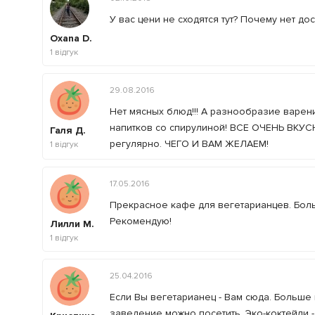
У вас цени не сходятся тут? Почему нет до
Oxana D.
1
відгук
29.08.2016
Нет мясных блюд!!! А разнообразие варен
напитков со спирулиной! ВСЕ ОЧЕНЬ ВКУС
Галя Д.
регулярно. ЧЕГО И ВАМ ЖЕЛАЕМ!
1
відгук
17.05.2016
Прекрасное кафе для вегетарианцев. Бол
Рекомендую!
Лилли М.
1
відгук
25.04.2016
Если Вы вегетарианец - Вам сюда. Больше
заведение можно посетить. Эко-коктейли 