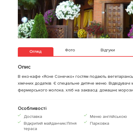
Фото
Відгуки
Огляд
Опис
В еко-кафе «Ясне Сонечко» гостям подають вегетаріанські
хімічних додатків. Є спеціальне дитяче меню. Відвідувачі 
фермерського молока, хліб на заквасці, домашнє морози
Особливості
Доставка
Меню англiйською
Відкритий майданчик/Літня
Парковка
тераса