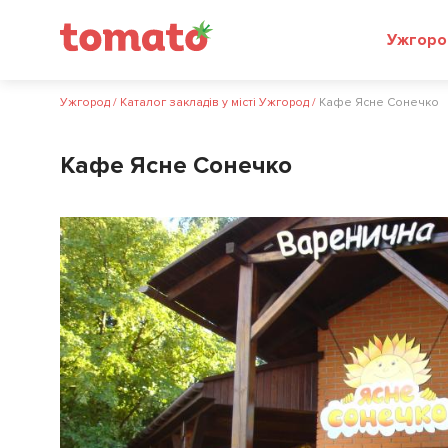
Ужгоро
Ужгород
/
Каталог закладів у місті Ужгород
/
Кафе Ясне Сонечко
Кафе Ясне Сонечко