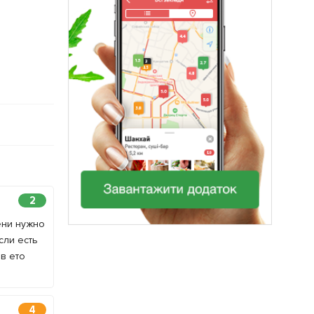
2
ени нужно
сли есть
в ето
4