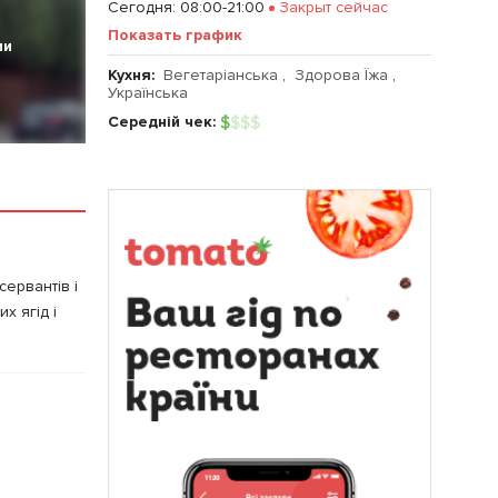
Сегодня
:
08:00-21:00
Закрыт сейчас
Показать график
ии
Кухня:
Вегетаріанська
,
Здорова Їжа
,
Українська
Середній чек:
$
$
$
$
сервантів і
х ягід і