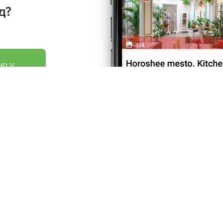
д?
но у
 Play
Про нас
Рецепт дня
Ресторанам
Новини
Контакти
Анонси