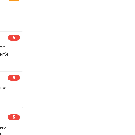
5
ТВО
МЬЕЙ
5
ное.
5
это
ам