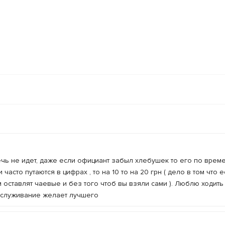
ечь не идет, даже если официант забыл хлебушек то его по врем
асто путаются в цифрах , то на 10 то на 20 грн ( дело в том что е
оставлят чаевые и без того чтоб вы взяли сами ). Люблю ходить 
обслуживание желает лучшего