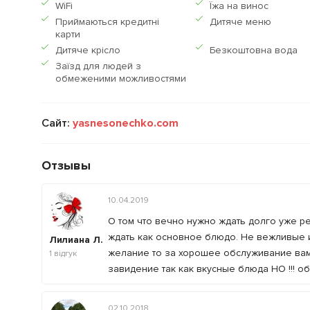
WiFi
Їжа на винос
Приймаються кредитнi
Дитяче меню
карти
Дитяче крісло
Безкоштовна вода
Заїзд для людей з
обмеженими можливостями
Сайт:
yasnesonechko.com
Отзывы
10.04.2019
О том что вечно нужно ждать долго уже р
ждать как основное блюдо. Не вежливые и ч
Лилиана Л.
желание то за хорошее обслуживание вам 
1
відгук
завидение так как вкусные блюда НО !!! 
02.10.2018