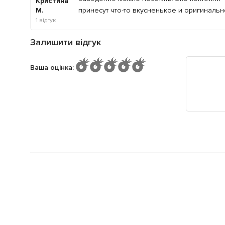
Кристина
М.
принесут что-то вкусненькое и оригинальн
1
відгук
Залишити відгук
Ваша оцінка
: