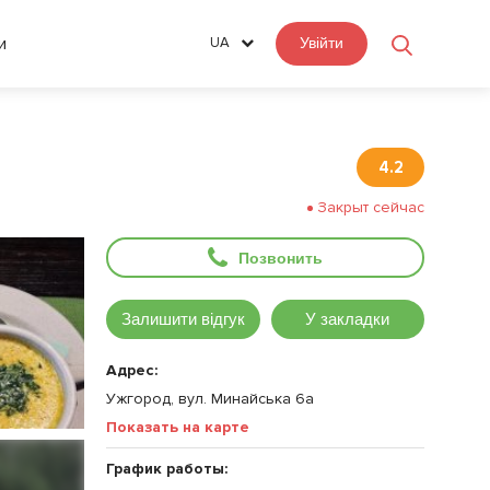
и
UA
Увійти
4.2
Закрыт сейчас
Позвонить
Залишити відгук
У закладки
Адрес:
Ужгород, вул. Минайська 6а
Показать на карте
График работы: