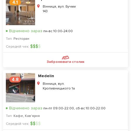
4.1
Вінниця, вул. Бучми
143
Відчинено зараз
пн-вс 10:00-24:00
Тип:
Ресторан
$
$
$
$
Середній чек:
Забронювати столик
Medelin
4.8
Вінниця, вул.
Кропивницького 1а
Відчинено зараз
пн-пт 09:00-22:00, сб-вс 10:00-22:00
Тип:
Кафе
,
Кав'ярня
$
$
$
$
Середній чек: