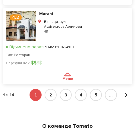
Marani
4.2
Вінниця, вул.
Архітектора Артинова
49
Відчинено зараз
пн-вс 11:00-24:00
Тип:
Ресторан
$
$
$
$
Середній чек:
Меню
1
з
14
1
2
3
4
5
...
О команде Tomato