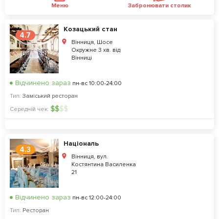
Меню
Забронювати столик
Козацький стан
4.7
Вінниця, Шосе
Окружне 3 хв. від
Вінниці
Відчинено зараз
пн-вс 10:00-24:00
Тип:
Заміський ресторан
$
$
$
$
Середній чек:
Національ
4.3
Вінниця, вул.
Костянтина Василенка
21
Відчинено зараз
пн-вс 12:00-24:00
Тип:
Ресторан