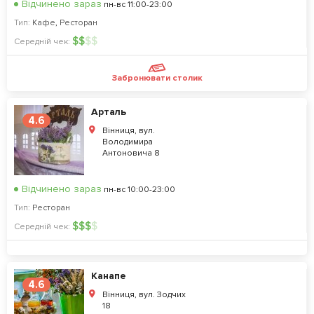
Відчинено зараз
пн-вс 11:00-23:00
Тип:
Кафе
,
Ресторан
$
$
$
$
Середній чек:
Забронювати столик
Арталь
4.6
Вінниця, вул.
Володимира
Антоновича 8
Відчинено зараз
пн-вс 10:00-23:00
Тип:
Ресторан
$
$
$
$
Середній чек:
Канапе
4.6
Вінниця, вул. Зодчих
18