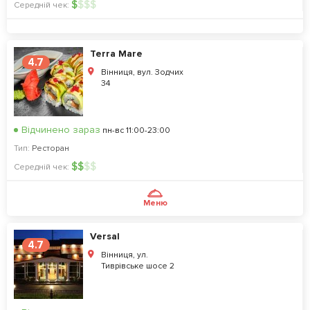
$
$
$
$
Середній чек:
Terra Mare
4.7
Вінниця, вул. Зодчих
34
Відчинено зараз
пн-вс 11:00-23:00
Тип:
Ресторан
$
$
$
$
Середній чек:
Меню
Versal
4.7
Вінниця, ул.
Тиврівське шосе 2