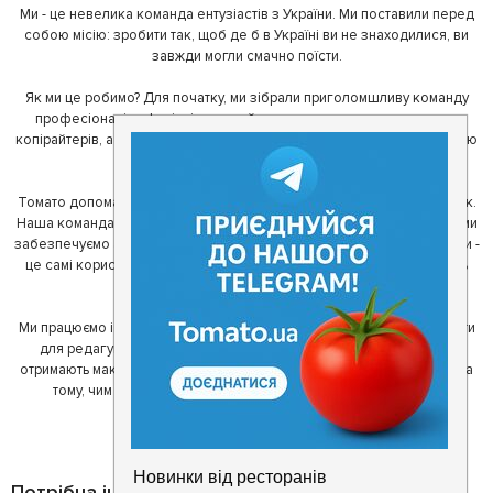
Ми - це невелика команда ентузіастів з України. Ми поставили перед
собою місію: зробити так, щоб де б в Україні ви не знаходилися, ви
завжди могли смачно поїсти.
Як ми це робимо? Для початку, ми зібрали приголомшливу команду
професіоналів - фахівців з дизайну, програмування, маркетингу,
копірайтерів, а за сумісництвом - любителів гарної їжі. З їх допомогою
ми створили Томато.
Томато допомагає своїм користувачам знайти цікаві місця неподалік.
Наша команда регулярно зв'язується з ресторанами - таким чином ми
забезпечуємо актуальність інформації. Друга частина нашої команди -
це самі користувачі, які діляться своїми враженнями і допомагають
один одному у виборі кращих місць.
Ми працюємо і з ресторанами. Для них ми надаємо зручні інструменти
для редагування інформації про себе - в результаті відвідувачі
отримають максимум інформації, а ресторан зможе зосередитися на
тому, чим він любить займатися більше всього - смачній їжі.
Потрібна інформація про заклад?