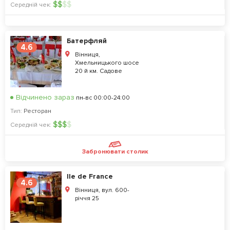
$
$
$
$
Середній чек:
Батерфляй
4.6
Вінниця,
Хмельницького шосе
20 й км. Садове
Відчинено зараз
пн-вс 00:00-24:00
Тип:
Ресторан
$
$
$
$
Середній чек:
Забронювати столик
Ile de France
4.6
Вінниця, вул. 600-
річчя 25