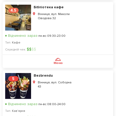
Бібліотека кафе
4.5
Вінниця, вул. Миколи
Оводова 32
Відчинено зараз
пн-вс 09:30-23:00
Тип:
Кафе
$
$
$
$
Середній чек:
Меню
Bezbrendu
5
Вінниця, вул. Соборна
43
Відчинено зараз
пн-вс 08:00-24:00
Тип:
Кав'ярня