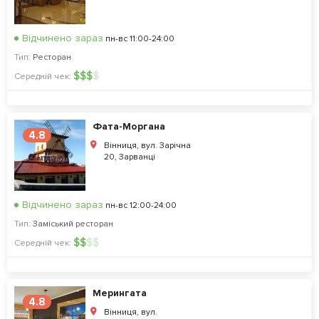
Відчинено зараз
пн-вс 11:00-24:00
Тип:
Ресторан
$
$
$
$
Середній чек:
Фата-Моргана
4.8
Вінниця, вул. Зарічна
20, Зарванці
Відчинено зараз
пн-вс 12:00-24:00
Тип:
Заміський ресторан
$
$
$
$
Середній чек:
Мерингата
4.8
Вінниця, вул.