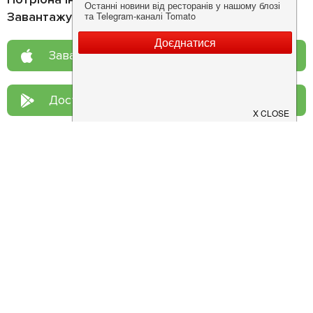
Завантажуйте додаток!
Завантажте у
App Store
Доступно у
Google Play
Про нас
Рецепт дня
Ресторанам
Новини
Контакти
Анонси
Куди піти
Здоров'я
Лайфхак
Мобільний додаток
Конфіденційність
Умови