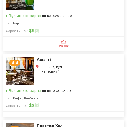
Відчинено зараз
пн-вс 09:00-23:00
Тип:
Бар
$
$
$
$
Середній чек:
Меню
Ашанті
4.4
Вінниця, вул.
Келецька 1
Відчинено зараз
пн-вс 10:00-23:00
Тип:
Кафе
,
Кав'ярня
$
$
$
$
Середній чек:
Престиж Хол