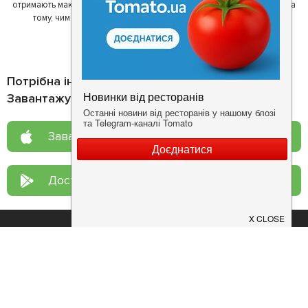
отримають максимум інформації, а ресторан зможе зосередитися на
тому, чим він любить займатися більше всього - смачній їжі.
Потрібна інформація про заклад?
Завантажуйте додаток!
Завантажте у
App Store
Доступно у
Google Play
Про нас
Рецепт дня
Ресторанам
Новини
Контакти
Анонси