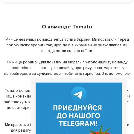
О команде Tomato
Ми - це невелика команда ентузіастів з України. Ми поставили перед
собою місію: зробити так, щоб де б в Україні ви не знаходилися, ви
завжди могли смачно поїсти.
Як ми це робимо? Для початку, ми зібрали приголомшливу команду
професіоналів - фахівців з дизайну, програмування, маркетингу,
копірайтерів, а за сумісництвом - любителів гарної їжі. З їх допомогою
ми створили Томато.
Томато допомагає своїм користувачам знайти цікаві місця неподалік.
Наша команда регулярно зв'язується з ресторанами - таким чином ми
забезпечуємо актуальність інформації. Друга частина нашої команди -
це самі користувачі, які діляться своїми враженнями і допомагають
один одному у виборі кращих місць.
Ми працюємо і з ресторанами. Для них ми надаємо зручні інструменти
для редагування інформації про себе - в результаті відвідувачі