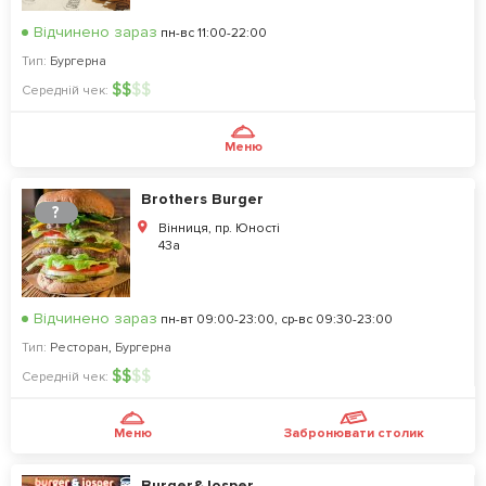
Відчинено зараз
пн-вс 11:00-22:00
Тип:
Бургерна
$
$
$
$
Середній чек:
Меню
Brothers Burger
?
Вінниця, пр. Юності
43а
Відчинено зараз
пн-вт 09:00-23:00, ср-вс 09:30-23:00
Тип:
Ресторан
,
Бургерна
$
$
$
$
Середній чек:
Меню
Забронювати столик
Burger&Josper