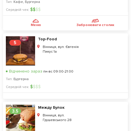
Тип:
Кафе
,
Бургерна
$
$
$
$
Середній чек:
Меню
Забронювати столик
Top-Food
5
Вінниця, вул. Євгенія
Пикус 1а
Відчинено зараз
пн-вс 09:00-21:00
Тип:
Бургерна
$
$
$
$
Середній чек:
Между Булок
3.5
Вінниця, вул.
Грушевського 28