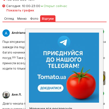
Сегодня
:
10:00-23:00
Открыт сейчас
Залишити відгук
У закладки
Показать график
Огляд
Меню
Фото
Відгуки
2
Andriana T.
Піца зіпсувалася і не відповідає ціновій політиці.пришла з дитиною яка
завжди їла піцу на цей раз відмовилася , замовили саму велику тіста
багато начинки мало...інше як можна людям давати надщербнутий
посуд ??? Таке у мене в житті перший раз і коли попросила замінити то
принесли всеодно надщербнуті тарілки.. враження нікудишні ,якщо
ходити то тільки в новий район там і піца краща і посуд цілий!!!!
2
Аня Л.
Довго чекала піцу. Крім того майже немає начинки. Подруга заказала