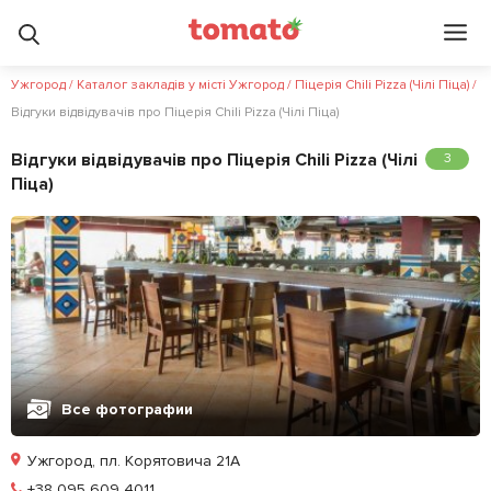
Ужгород
/
Каталог закладів у місті Ужгород
/
Піцерія Chili Pizza (Чілі Піца)
/
Відгуки відвідувачів про Піцерія Chili Pizza (Чілі Піца)
Відгуки відвідувачів про Піцерія Chili Pizza (Чілі
3
Піца)
Все фотографии
Ужгород, пл. Корятовича 21А
Позвонить
+38 095 609 4011