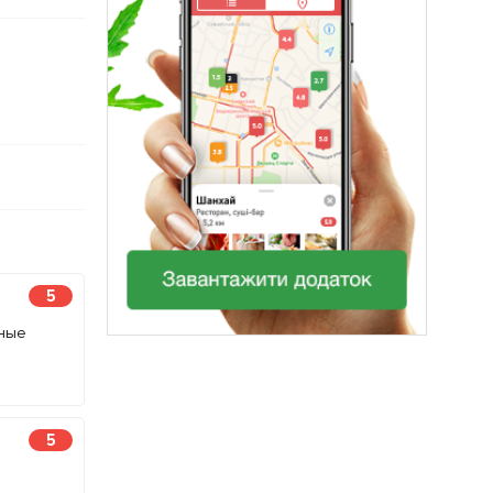
5
сные
5