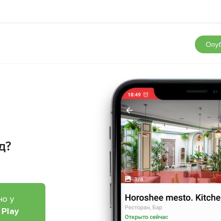
Опуб
д?
но у
 Play