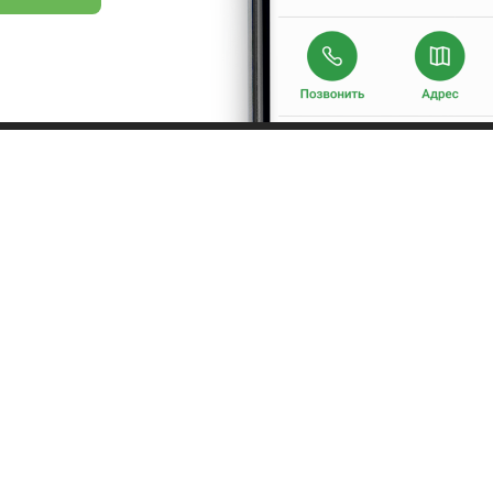
Про нас
Рецепт дня
Ресторанам
Новини
Контакти
Анонси
Куди піти
Здоров'я
Лайфхак
Мобільний додат
ристовувати наш сайт, ви погоджуєтеся з умовами використання сервісу і політикою 
©2016 - 2026. tomato.ua