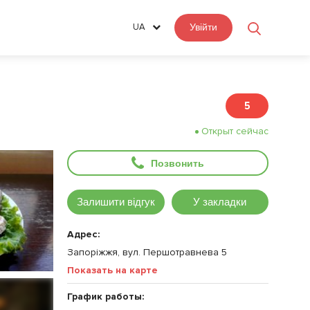
UA
Увійти
5
Открыт сейчас
Позвонить
Залишити відгук
У закладки
Адрес:
Запоріжжя, вул. Першотравнева 5
Показать на карте
График работы: