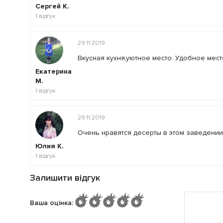
Сергей К.
1
відгук
29.11.2019
Вкусная кухня,уютное место. Удобное мес
Екатерина
М.
1
відгук
29.11.2019
Очень нравятся десерты в этом заведении
Юлия К.
1
відгук
Залишити відгук
Ваша оцінка
: