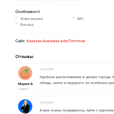
Особливості
Жива музика
WiFi
Більярд
Сайт:
kazstan.business.site/?m=true
Отзывы
29.11.2019
Удобное расположение в центре города.
обеды, сытно и недорого, их особенно ре
Мария Б.
1
відгук
29.11.2019
А мне очень понравилось латте с сиропом