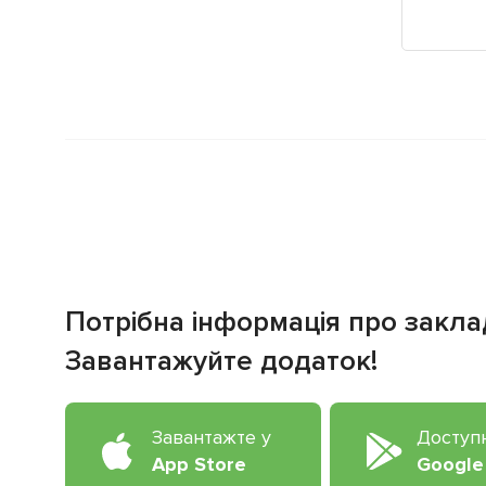
Потрібна інформація про закла
Завантажуйте додаток!
Завантажте у
Доступ
App Store
Google