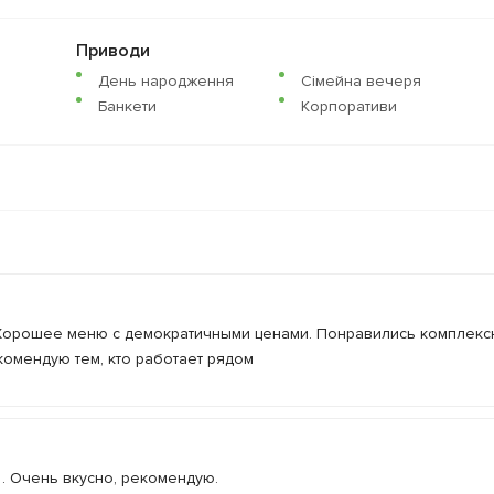
Приводи
День народження
Сімейна вечеря
Банкети
Корпоративи
 Хорошее меню с демократичными ценами. Понравились комплек
комендую тем, кто работает рядом
 . Очень вкусно, рекомендую.