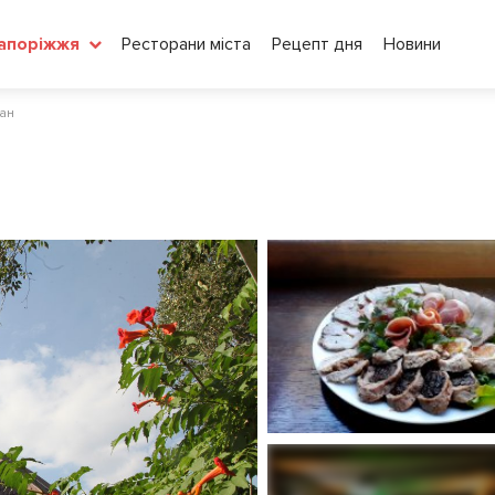
Ресторани міста
Рецепт дня
Новини
апоріжжя
ан