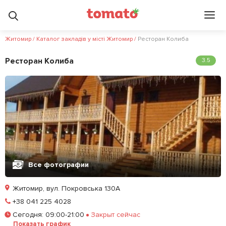
Житомир
/
Каталог закладів у місті Житомир
/
Ресторан Колиба
Ресторан Колиба
3.5
Все фотографии
Житомир, вул. Покровська 130А
Позвонить
+38 041 225 4028
Сегодня
:
09:00-21:00
Закрыт сейчас
Залишити відгук
У закладки
Показать график