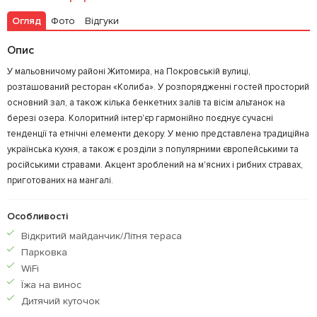
Огляд
Фото
Відгуки
Опис
У мальовничому районі Житомира, на Покровській вулиці,
розташований ресторан «Колиба». У розпорядженні гостей просторий
основний зал, а також кілька бенкетних залів та вісім альтанок на
березі озера. Колоритний інтер'єр гармонійно поєднує сучасні
тенденції та етнічні елементи декору. У меню представлена традиційна
українська кухня, а також є розділи з популярними європейськими та
російськими стравами. Акцент зроблений на м'ясних і рибних стравах,
приготованих на мангалі.
Особливості
Відкритий майданчик/Літня тераса
Парковка
WiFi
Їжа на винос
Дитячий куточок