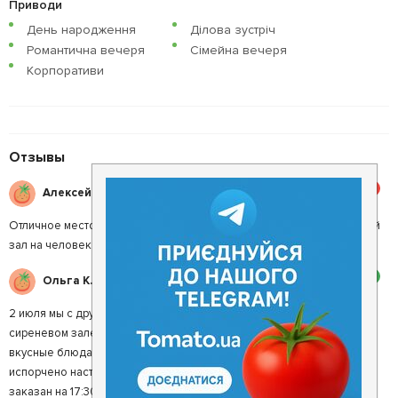
Приводи
День народження
Ділова зустріч
Романтична вечеря
Сімейна вечеря
Корпоративи
Отзывы
5
Алексей М.
Отличное место, еда, живая музыка. Только очень шумно. Огромный
зал на человек 200.
2
Ольга К.
2 июля мы с друзьями отмечали мой день рождения в Колыбе в
сиреневом зале. Впечатления двойственны!!! с одной стороны:
вкусные блюда и красивая территория, но все сошло на нет и было
испорчено настроение из-за УЖАСНОГО СЕРВИСА!!! стол был
заказан на 17:30 час, но не смотря на мои многократные просьбы