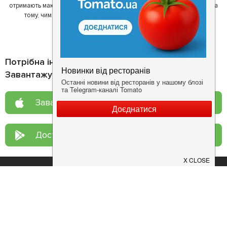
отримають максимум інформації, а ресторан зможе зосередитися на
тому, чим він любить займатися більше всього - смачній їжі.
Потрібна інформація про заклад?
Завантажуйте додаток!
Завантажте у
App Store
Доступно у
Google Play
Про нас
Рецепт дня
Ресторанам
Новини
Контакти
Анонси