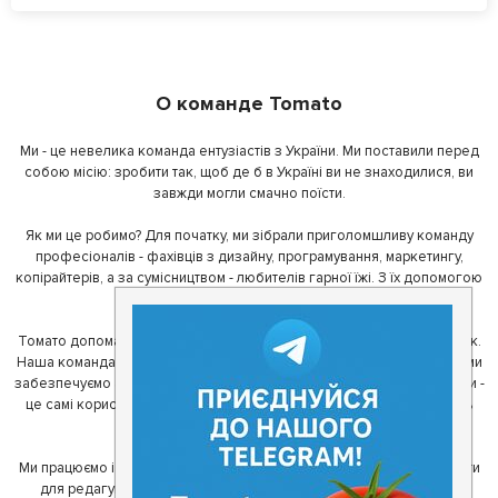
О команде Tomato
Ми - це невелика команда ентузіастів з України. Ми поставили перед
собою місію: зробити так, щоб де б в Україні ви не знаходилися, ви
завжди могли смачно поїсти.
Як ми це робимо? Для початку, ми зібрали приголомшливу команду
професіоналів - фахівців з дизайну, програмування, маркетингу,
копірайтерів, а за сумісництвом - любителів гарної їжі. З їх допомогою
ми створили Томато.
Томато допомагає своїм користувачам знайти цікаві місця неподалік.
Наша команда регулярно зв'язується з ресторанами - таким чином ми
забезпечуємо актуальність інформації. Друга частина нашої команди -
це самі користувачі, які діляться своїми враженнями і допомагають
один одному у виборі кращих місць.
Ми працюємо і з ресторанами. Для них ми надаємо зручні інструменти
для редагування інформації про себе - в результаті відвідувачі