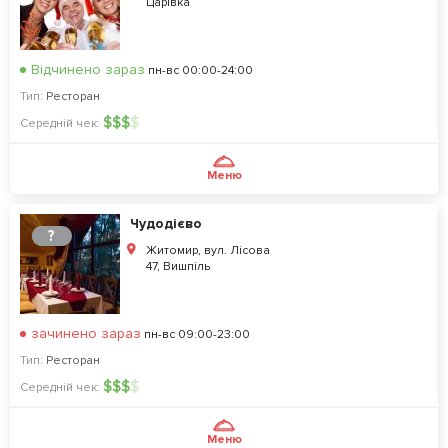
Царівка
Відчинено зараз
пн-вс 00:00-24:00
Тип:
Ресторан
$
$
$
$
Середній чек:
Меню
Чудодієво
?
Житомир, вул. Лiсова
47, Вишпіль
зачинено зараз
пн-вс 09:00-23:00
Тип:
Ресторан
$
$
$
$
Середній чек:
Меню