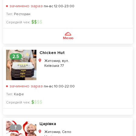
зачинено зараз
пн-вс 12:00-23:00
Тип:
Ресторан
$
$
$
$
Середній чек:
Меню
Chicken Hut
2.5
Житомир, вул.
Київська 77
зачинено зараз
пн-вс 10:00-22:00
Тип:
Кафе
$
$
$
$
Середній чек:
Царівка
?
Житомир, Село