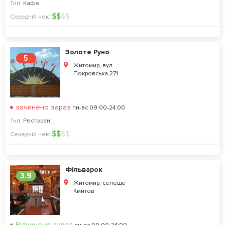
Тип:
Кафе
$
$
$
$
Середній чек:
Золоте Руно
5
Житомир, вул.
Покровська 271
зачинено зараз
пн-вс 09:00-24:00
Тип:
Ресторан
$
$
$
$
Середній чек:
Фiльварок
3.9
Житомир, селеще
Кмитов
Відчинено зараз