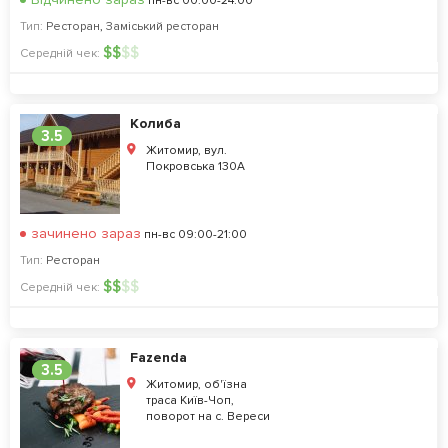
пн-вс 00:00-24:00
Тип:
Ресторан
,
Заміський ресторан
$
$
$
$
Середній чек:
Колиба
3.5
Житомир, вул.
Покровська 130А
зачинено зараз
пн-вс 09:00-21:00
Тип:
Ресторан
$
$
$
$
Середній чек:
Fazenda
3.5
Житомир, об'їзна
траса Київ-Чоп,
поворот на с. Вереси