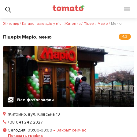
Житомир
/
Каталог закладів у місті Житомир
/
Піцерія Маріо
/
Меню
Піцерія Маріо, меню
4.3
Все фотографии
Житомир, вул. Київська 13
Позвонить
+38 041 242 2327
Сегодня
:
09:00-03:00
Закрыт сейчас
Залишити відгук
У закладки
Показать график