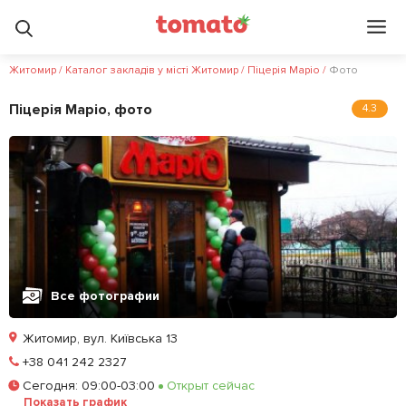
Житомир
/
Каталог закладів у місті Житомир
/
Піцерія Маріо
/
Фото
Піцерія Маріо, фото
4.3
Все фотографии
Житомир, вул. Київська 13
Позвонить
+38 041 242 2327
Сегодня
:
09:00-03:00
Открыт сейчас
Залишити відгук
У закладки
Показать график