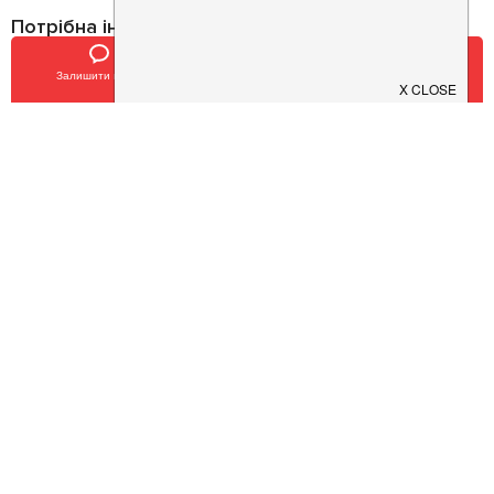
Потрібна інформація про заклад?
Завантажуйте додаток!
Залишити відгук
Позвонить
У закладки
Завантажте у
App Store
Доступно у
Google Play
Про нас
Рецепт дня
Ресторанам
Новини
Контакти
Анонси
Куди піти
Здоров'я
Лайфхак
Мобільний додаток