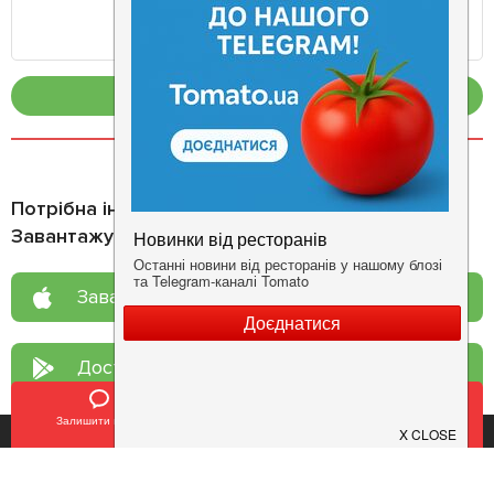
Опублікувати
Потрібна інформація про заклад?
Завантажуйте додаток!
Завантажте у
App Store
Доступно у
Google Play
Залишити відгук
Позвонить
У закладки
Про нас
Рецепт дня