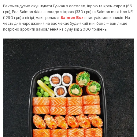
Рекомендуємо скуштувати Гункан з лососем, ікрою та крем-сиром (65
грн), Рол Salmon Філа авокадо з ікрою (330 грн) та Salmon maxi box №1
(1290 грн) з нігірі, макі, ролами.
Salmon Box
вітає усіх іменинників. На
честь дня народження на вас чекає будь-який міні бокс – вам лише
потрібно зробити замовлення на суму від 2000 гривень.