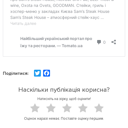
T
F
Поділитися:
w
a
i
c
Наскільки публікація корисна?
t
e
Натисніть на зірку, щоб оцінити!
t
b
e
o
r
o
Оцінок наразі немає. Поставте оцінку першим.
k