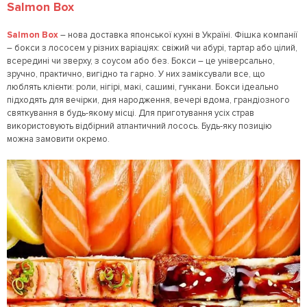
Salmon Box
Salmon Box
– нова доставка японської кухні в Україні. Фішка компанії
– бокси з лососем у різних варіаціях: свіжий чи абурі, тартар або цілий,
всередині чи зверху, з соусом або без. Бокси – це універсально,
зручно, практично, вигідно та гарно. У них заміксували все, що
люблять клієнти: роли, нігірі, макі, сашимі, гункани. Бокси ідеально
підходять для вечірки, дня народження, вечері вдома, грандіозного
святкування в будь-якому місці. Для приготування усіх страв
використовують відбірний атлантичний лосось. Будь-яку позицію
можна замовити окремо.