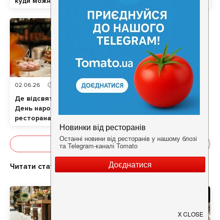
куди можна завітати
разом із домашнім
улюбленцем
02.06.26
11
хв
158299
Де відсвяткувати
День народження в
ресторанах Києва:
ТОП локацій
Показати все
Читати статті про
Куди піти у Києві