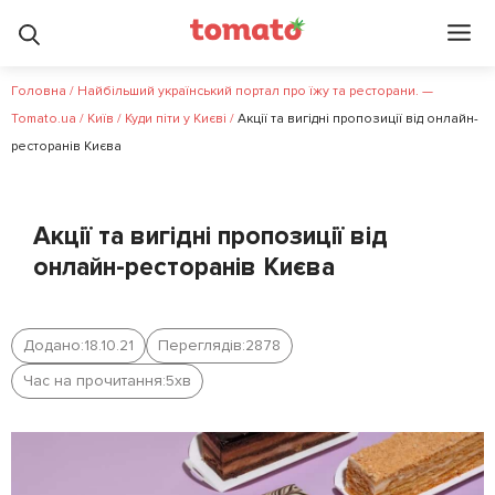
Головна
/
Найбільший український портал про їжу та ресторани. —
Tomato.ua
/
Київ
/
Куди піти у Києві
/
Акції та вигідні пропозиції від онлайн-
ресторанів Києва
Акції та вигідні пропозиції від
онлайн-ресторанів Києва
Додано:
18.10.21
Переглядів:
2878
Час на прочитання:
5
хв