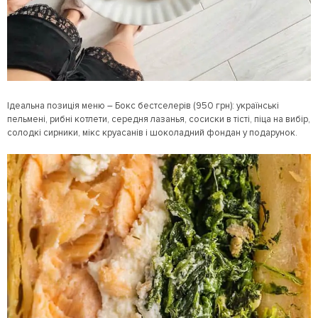
Ідеальна позиція меню – Бокс бестселерів (950 грн): українські
пельмені, рибні котлети, середня лазанья, сосиски в тісті, піца на вибір,
солодкі сирники, мікс круасанів і шоколадний фондан у подарунок.