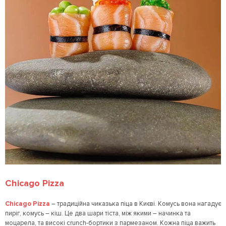
Chicago Pizza
Chicago Pizza
– традиційна чиказька піца в Києві. Комусь вона нагадує
пиріг, комусь – кіш. Це два шари тіста, між якими – начинка та
моцарела, та високі crunch-бортики з пармезаном. Кожна піца важить