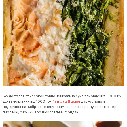
Їжу доставляють безкоштовно, мінімальна сума замовлення – 300 грн.
До замовлення від 1000 грн
Гудфуд Вдома
дарує страву в
подарунок на вибір: запечену пасту з шинкою прошутто котто, тертий
пиріг міні, сирники або шоколадний фондан.