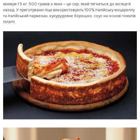
мінімум 1.5 кг, 500 грамів з яких – це сир, який тягнеться до місяця й
назад. У приготуванні піци використовують 100% італійську моцареллу
та італійський пармезан, кукурудзяне борошно, соус на основі томатів
пілатті.