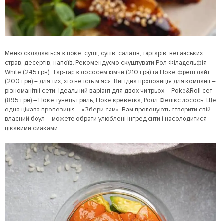
Меню складається з поке, суші, супів, салатів, тартарів, веганських
страв, десертів, напоїв. Рекомендуємо скуштувати Рол Філадельфія
White (245 грн), Тар-тар з лососем кімчи (210 грн) та Поке фреш лайт
(200 грн) – для тих, хто не їсть м’яса. Вигідна пропозиція для компанії –
різноманітні сети. Ідеальний варіант для двох чи трьох – Poke&Roll сет
(895 грн) – Поке тунець гриль, Поке креветка, Ролл Фелікс лосось. Ще
одна цікава пропозиція – «Збери сам». Вам пропонують створити свій
власний боул – можете обрати улюблені інгредієнти і насолодитися
цікавими смаками.