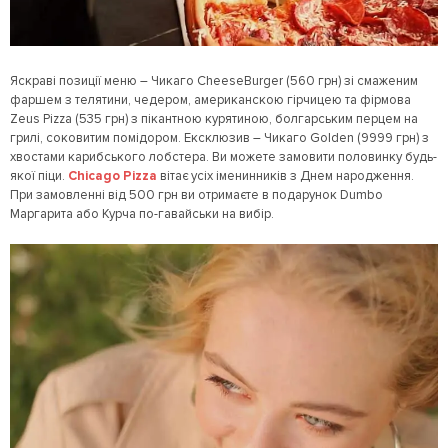
Яскраві позиції меню – Чикаго CheeseBurger (560 грн) зі смаженим
фаршем з телятини, чедером, американскою гірчицею та фірмова
Zeus Pizza (535 грн) з пікантною курятиною, болгарським перцем на
грилі, соковитим помідором. Ексклюзив – Чикаго Golden (9999 грн) з
хвостами карибського лобстера. Ви можете замовити половинку будь-
якої піци.
Chicago Pizza
вітає усіх іменинників з Днем народження.
При замовленні від 500 грн ви отримаєте в подарунок Dumbo
Маргарита або Курча по-гавайськи на вибір.