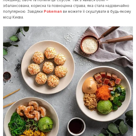
локшину), овочі та полили це соусом. Так з’явився bowl –
збалансована, корисна та повноцінна страва, яка стала надзвичайно
популярною. Завдяки
Pokeman
ви можете її скуштувати в будь-якому
місці Києва.