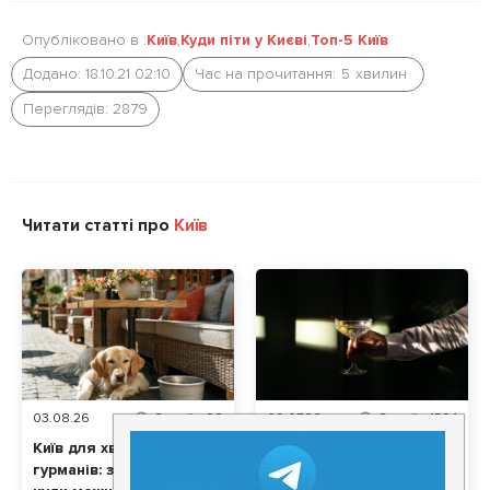
Опубліковано в :
Київ
,
Куди піти у Києві
,
Топ-5 Київ
Додано: 18.10.21 02:10
Час на прочитання:
5
хвилин
Переглядів: 2879
Читати статті про
Київ
03.08.26
3
хв
98
09.07.26
3
хв
1594
Київ для хвостатих
З чим поєднувати
гурманів: заклади,
вермут