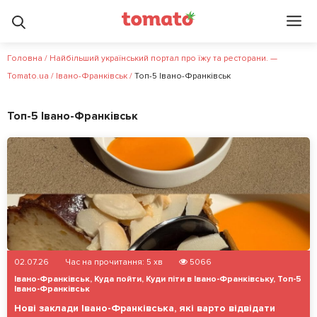
Головна
/
Найбільший український портал про їжу та ресторани. —
Tomato.ua
/
Івано-Франківськ
/
Топ-5 Івано-Франківськ
Топ-5 Івано-Франківськ
02.07.26
Час на прочитання:
5
хв
5066
Івано-Франківськ
,
Куда пойти
,
Куди піти в Івано-Франківську
,
Топ-5
Івано-Франківськ
Нові заклади Івано-Франківська, які варто відвідати