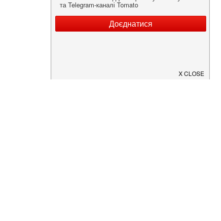
Нужна информация о заведении?
Скачайте приложение!
Загрузите в
App Store
Доступно в
Google Play
О Нас
Рецепт дня