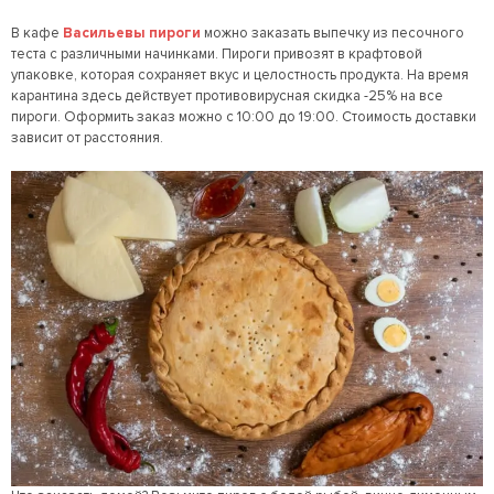
В кафе
Васильевы пироги
можно заказать выпечку из песочного
теста с различными начинками. Пироги привозят в крафтовой
упаковке, которая сохраняет вкус и целостность продукта. На время
карантина здесь действует противовирусная скидка -25% на все
пироги. Оформить заказ можно с 10:00 до 19:00. Стоимость доставки
зависит от расстояния.