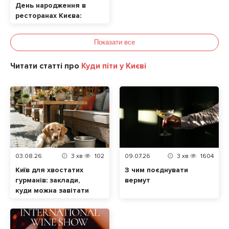
День народження в
ресторанах Києва:
ТОП локацій
Показати все
Читати статті про
Куди піти у Києві
03.08.26
3
хв
102
09.07.26
3
хв
1604
Київ для хвостатих
З чим поєднувати
гурманів: заклади,
вермут
куди можна завітати
разом із домашнім
улюбленцем