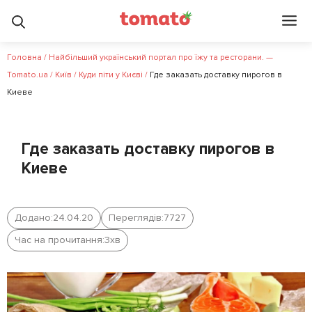
Головна
/
Найбільший український портал про їжу та ресторани. —
Tomato.ua
/
Київ
/
Куди піти у Києві
/
Где заказать доставку пирогов в
Киеве
Где заказать доставку пирогов в
Киеве
Додано:
24.04.20
Переглядів:
7727
Час на прочитання:
3
хв