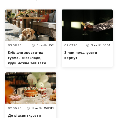
03.08.26
3
хв
102
09.07.26
3
хв
1604
Київ для хвостатих
З чим поєднувати
гурманів: заклади,
вермут
куди можна завітати
разом із домашнім
улюбленцем
02.06.26
11
хв
158313
Де відсвяткувати