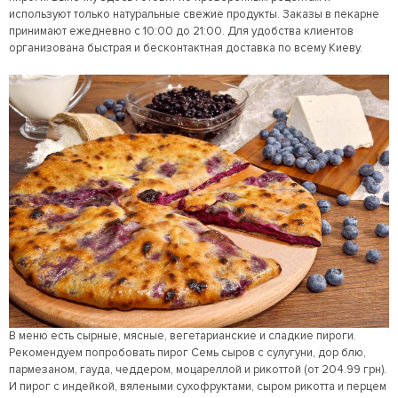
используют только натуральные свежие продукты. Заказы в пекарне
принимают ежедневно с 10:00 до 21:00. Для удобства клиентов
организована быстрая и бесконтактная доставка по всему Киеву.
В меню есть сырные, мясные, вегетарианские и сладкие пироги.
Рекомендуем попробовать пирог Семь сыров с сулугуни, дор блю,
пармезаном, гауда, чеддером, моцареллой и рикоттой (от 204.99 грн).
И пирог с индейкой, вялеными сухофруктами, сыром рикотта и перцем