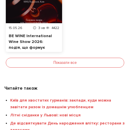
15.05.26
3
хв
4422
BE WINE International
Wine Show 2026:
подія, що формує
сучасну винну
культуру в Україні
Показати все
Читайте також
Київ для хвостатих гурманів: заклади, куди можна
завітати разом із домашнім улюбленцем
Літні сніданки у Львові: нові місця
Де відсвяткувати День народження влітку: ресторани з
терасами