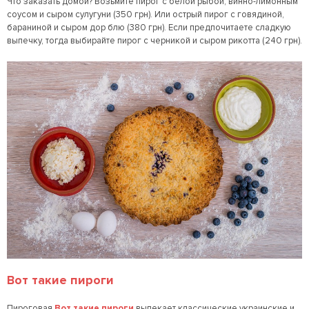
Что заказать домой? Возьмите пирог с белой рыбой, винно-лимонным
соусом и сыром сулугуни (350 грн). Или острый пирог с говядиной,
бараниной и сыром дор блю (380 грн). Если предпочитаете сладкую
выпечку, тогда выбирайте пирог с черникой и сыром рикотта (240 грн).
Вот такие пироги
Пироговая
Вот такие пироги
выпекает классические украинские и