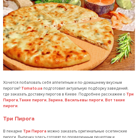
Хочется побаловать себя аппетитным и по-домашнему вкусным
пирогом?
Tomato.ua
подготовил актуальную подборку заведений,
где заказать доставку пирогов в Киеве. Подробнее расскажем о
Три
Пирога
,
Такие пироги
,
Зарина
,
Васильевы пироги
,
Вот такие
пироги
.
Три Пирога
В пекарне
Три Пирога
можно заказать оригинальные осетинские
пироги. Выпечку здесь готовят по проверенным рецептам и