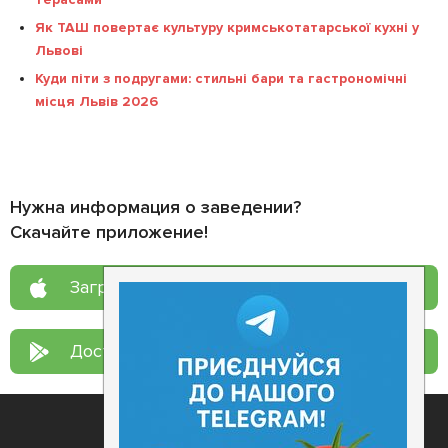
Як ТАШ повертає культуру кримськотатарської кухні у
Львові
Куди піти з подругами: стильні бари та гастрономічні
місця Львів 2026
Нужна информация о заведении?
Скачайте приложение!
Загрузите в
App Store
Доступно в
Google Play