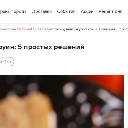
ораны города
Доставки
События
Акции
Рецепт дня
 Tomato.ua
/
General
/
Лайфхаки
/
Чем удивить и угостить на Хеллоуин: 5 про
оуин: 5 простых решений
ня:
2
хв