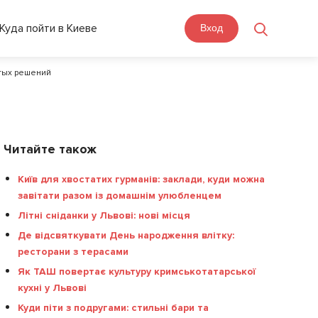
Куда пойти в Киеве
Вход
стых решений
Читайте також
Київ для хвостатих гурманів: заклади, куди можна
завітати разом із домашнім улюбленцем
Літні сніданки у Львові: нові місця
Де відсвяткувати День народження влітку:
ресторани з терасами
Як ТАШ повертає культуру кримськотатарської
кухні у Львові
Куди піти з подругами: стильні бари та