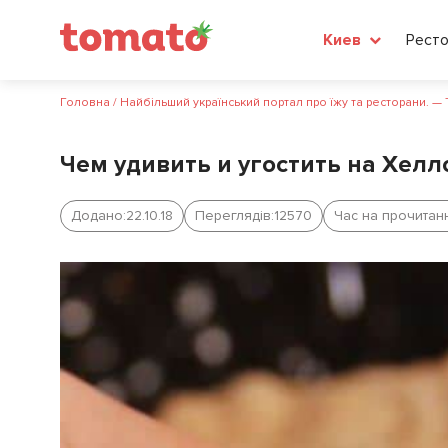
Рест
Киев
Головна
/
Найбільший український портал про їжу та ресторани. —
Чем удивить и угостить на Хелл
Додано:
22.10.18
Переглядів:
12570
Час на прочитан