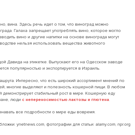
но, вина. Здесь речь идет о том, что виноград можно
града. Галаха запрещает употреблять вино, которое могло
водить вино и другие напитки на основе винограда могут
водстве нельзя использовать вещества животного
ой Давида на этикетке. Выпускают его на Одесском заводе
ется популярностью и экспортируется в Израиль.
шрута. Интересно, что есть широкий ассортимент мнений по
ей, многие выделяют и полезность кошерной пищи. В любом
й демонстрирует стабильный рост в мире. Кошерную еду
мане, люди
с непереносимостью лактозы и глютена
.
узнавать все подробности о мире еды вовремя.
ложки: ynetnews.com, фотографии для статьи: alamy.com, npr.org