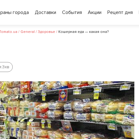
ораны города
Доставки
События
Акции
Рецепт дня
 Tomato.ua
/
General
/
Здоровье
/
Кошерная еда — какая она?
:
3
хв