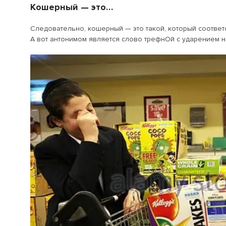
Кошерный — это…
Следовательно, кошерный — это такой, который соответ
А вот антонимом является слово трефнОй с ударением н