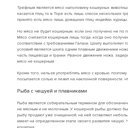
Трефным является мясо наполовину кошерных животных: 
касается птиц, то в Торе есть лишь список нескольких т
принято есть мясо лишь домашних птиц: индейки, курицы, 
Но мясо не будет кошерным, если оно получено не по пр
Мясо считается кошерным лишь тогда, когда оно получен
соответствии с требованиями Галахи. Шхиту выполняет 
условий является шхита одним плавным движением нож
часть пищевода и трахеи. Рваное движение ножа, задер
мясо не кошерным.
Кроме того, нельзя употреблять мясо с кровью, поэтому
посыпается солью и лежит на наклонной поверхности, чт
Рыба с чешуей и плавниками
Рыба является собирательным термином для обозначения
не мясным и не молочным. У кошерной рыбы должно быть
рыбу продают уже очищенной, на ней оставляют небольш
имеет на определенном этапе своего развития чешую. Ч
кошерна.