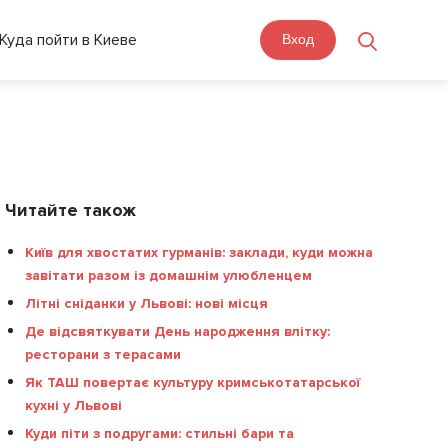
Куда пойти в Киеве
Вход
Читайте також
Київ для хвостатих гурманів: заклади, куди можна
завітати разом із домашнім улюбленцем
Літні сніданки у Львові: нові місця
Де відсвяткувати День народження влітку:
ресторани з терасами
Як ТАШ повертає культуру кримськотатарської
кухні у Львові
Куди піти з подругами: стильні бари та