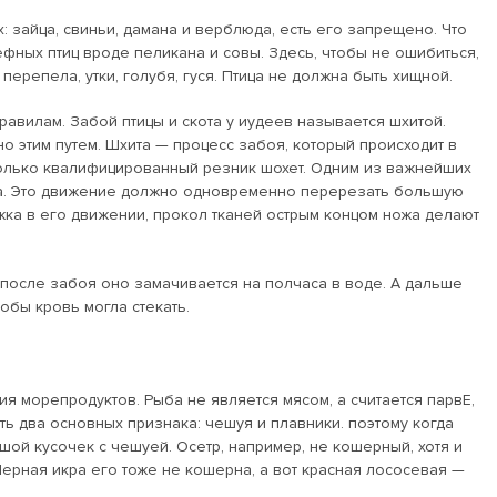
зайца, свиньи, дамана и верблюда, есть его запрещено. Что
рефных птиц вроде пеликана и совы. Здесь, чтобы не ошибиться,
перепела, утки, голубя, гуся. Птица не должна быть хищной.
авилам. Забой птицы и скота у иудеев называется шхитой.
о этим путем. Шхита — процесс забоя, который происходит в
только квалифицированный резник шохет. Одним из важнейших
а. Это движение должно одновременно перерезать большую
жка в его движении, прокол тканей острым концом ножа делают
 после забоя оно замачивается на полчаса в воде. А дальше
обы кровь могла стекать.
 морепродуктов. Рыба не является мясом, а считается парвЕ,
 два основных признака: чешуя и плавники. поэтому когда
ой кусочек с чешуей. Осетр, например, не кошерный, хотя и
ерная икра его тоже не кошерна, а вот красная лососевая —