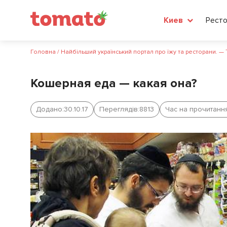
Рест
Киев
Головна
/
Найбільший український портал про їжу та ресторани. —
Кошерная еда — какая она?
Додано:
30.10.17
Переглядів:
8813
Час на прочитання