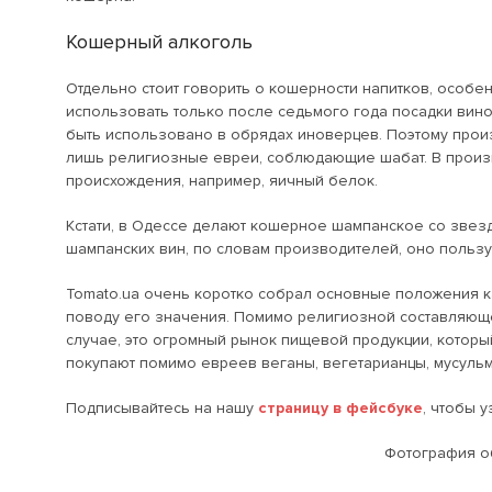
Кошерный алкоголь
Отдельно стоит говорить о кошерности напитков, особен
использовать только после седьмого года посадки вино
быть использовано в обрядах иноверцев. Поэтому произ
лишь религиозные евреи, соблюдающие шабат. В произ
происхождения, например, яичный белок.
Кстати, в Одессе делают кошерное шампанское со звезд
шампанских вин, по словам производителей, оно пользу
Tomato.ua очень коротко собрал основные положения ка
поводу его значения. Помимо религиозной составляющ
случае, это огромный рынок пищевой продукции, которы
покупают помимо евреев веганы, вегетарианцы, мусуль
Подписывайтесь на нашу
страницу в фейсбуке
, чтобы 
Фотография об