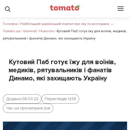
Головна
/
Найбільший український портал про їжу та ресторани. —
Tomato.ua
/
General
/
Новости
/
Кутовий Паб готує їжу для воїнів, медиків,
рятувальників і фанатів Динамо, які захищають Україну
Кутовий Паб готує їжу для воїнів,
медиків, рятувальників і фанатів
Динамо, які захищають Україну
Додано:
08.03.22
Переглядів:
1238
Час на прочитання:
2
хв