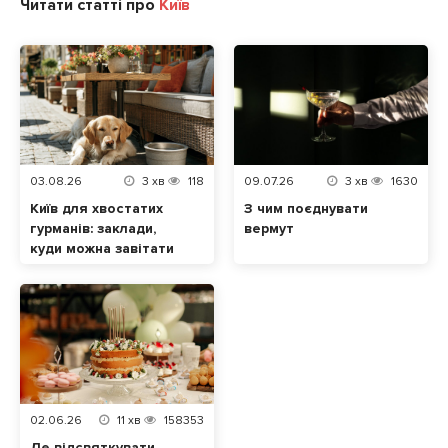
Читати статті про
Київ
03.08.26
3
хв
118
09.07.26
3
хв
1630
Київ для хвостатих
З чим поєднувати
гурманів: заклади,
вермут
куди можна завітати
разом із домашнім
улюбленцем
02.06.26
11
хв
158353
Де відсвяткувати