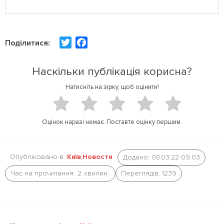
T
F
Поділитися:
w
a
i
c
Наскільки публікація корисна?
t
e
Натисніть на зірку, щоб оцінити!
t
b
e
o
r
o
Оцінок наразі немає. Поставте оцінку першим.
k
Опубліковано в :
Київ
,
Новости
Додано: 08.03.22 09:03
Час на прочитання:
2
хвилин
Переглядів: 1239