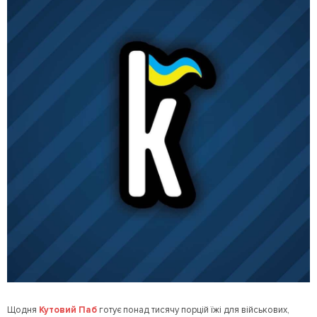
Щодня
Кутовий Паб
готує понад тисячу порцій їжі для військових,