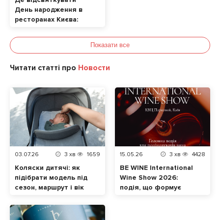
День народження в
ресторанах Києва:
ТОП локацій
Показати все
Читати статті про
Новости
03.07.26
3
хв
1659
15.05.26
3
хв
4428
Коляски дитячі: як
BE WINE International
підібрати модель під
Wine Show 2026:
сезон, маршрут і вік
подія, що формує
малюка
сучасну винну
культуру в Україні