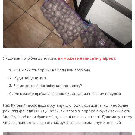
Якщо вам потрібна допомога,
ви можете написати у дірект
:
Яка кількість порцій і на коли вам потрібна.
Куди поїде ця їжа.
Чи можете ви організувати доставку?
Чи можете приїхати зі своїми каструлями та іншим посудом.
Паб Кутовий також надає їжу, амуніцію, одяг, ковдри та інші необхідні
речі для фанатів ФК «Динамо», які зараз зі зброєю в руках захищають
Україну. Щоб вони були ситі, одягнені та спали в теплі. Допомогу в тому
числі надсилають і з іноземних рухів, за що заклад дуже вдячний.