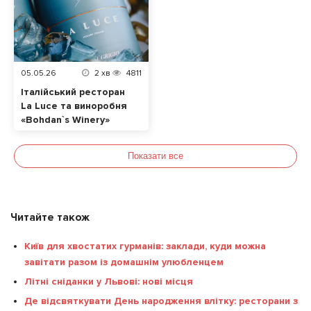
05.05.26
2
хв
4811
Італійський ресторан
La Luce та виноробня
«Bohdan`s Winery»
випустили лімітоване
авторське Піно
Показати все
Гріджіо
Читайте також
Київ для хвостатих гурманів: заклади, куди можна
завітати разом із домашнім улюбленцем
Літні сніданки у Львові: нові місця
Де відсвяткувати День народження влітку: ресторани з