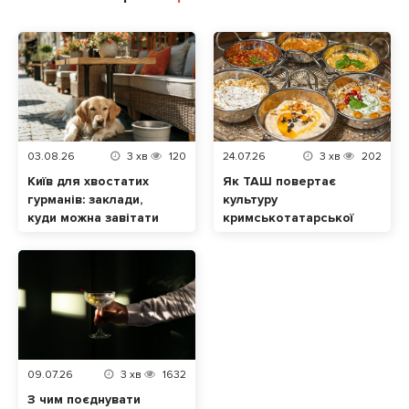
03.08.26
3
хв
120
24.07.26
3
хв
202
Київ для хвостатих
Як ТАШ повертає
гурманів: заклади,
культуру
куди можна завітати
кримськотатарської
разом із домашнім
кухні у Львові
улюбленцем
09.07.26
3
хв
1632
З чим поєднувати