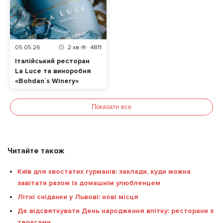
05.05.26
2
хв
4811
Італійський ресторан
La Luce та виноробня
«Bohdan`s Winery»
випустили лімітоване
авторське Піно
Показати все
Гріджіо
Читайте також
Київ для хвостатих гурманів: заклади, куди можна
завітати разом із домашнім улюбленцем
Літні сніданки у Львові: нові місця
Де відсвяткувати День народження влітку: ресторани з
терасами