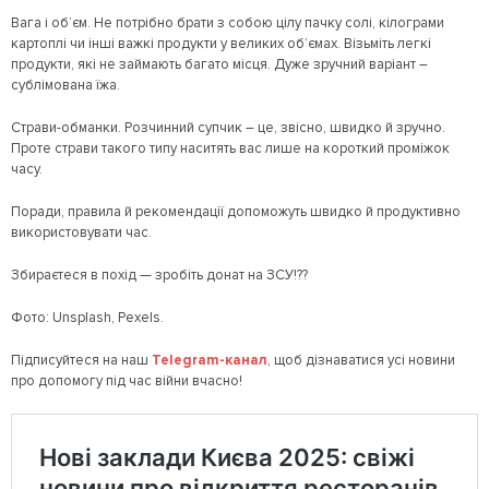
Вага і об’єм. Не потрібно брати з собою цілу пачку солі, кілограми
картоплі чи інші важкі продукти у великих об’ємах. Візьміть легкі
продукти, які не займають багато місця. Дуже зручний варіант –
сублімована їжа.
Страви-обманки. Розчинний супчик – це, звісно, швидко й зручно.
Проте страви такого типу наситять вас лише на короткий проміжок
часу.
Поради, правила й рекомендації допоможуть швидко й продуктивно
використовувати час.
Збираєтеся в похід — зробіть донат на ЗСУ!??
Фото: Unsplash, Pexels.
Підписуйтеся на наш
Telegram-канал
, щоб дізнаватися усі новини
про допомогу під час війни вчасно!