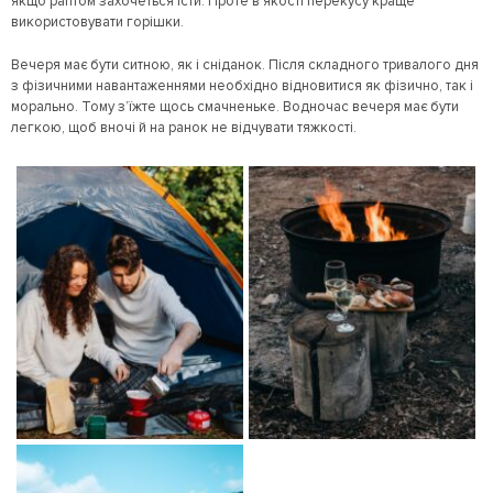
якщо раптом захочеться їсти. Проте в якості перекусу краще
використовувати горішки.
Вечеря має бути ситною, як і сніданок. Після складного тривалого дня
з фізичними навантаженнями необхідно відновитися як фізично, так і
морально. Тому з’їжте щось смачненьке. Водночас вечеря має бути
легкою, щоб вночі й на ранок не відчувати тяжкості.