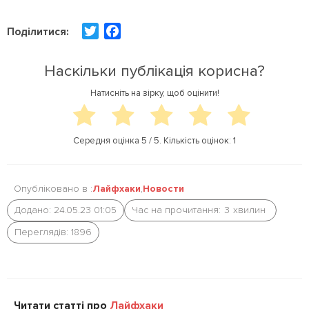
T
F
Поділитися:
w
a
i
c
Наскільки публікація корисна?
t
e
Натисніть на зірку, щоб оцінити!
t
b
e
o
r
o
Середня оцінка
5
/ 5. Кількість оцінок:
1
k
Опубліковано в :
Лайфхаки
,
Новости
Додано: 24.05.23 01:05
Час на прочитання:
3
хвилин
Переглядів: 1896
Читати статті про
Лайфхаки