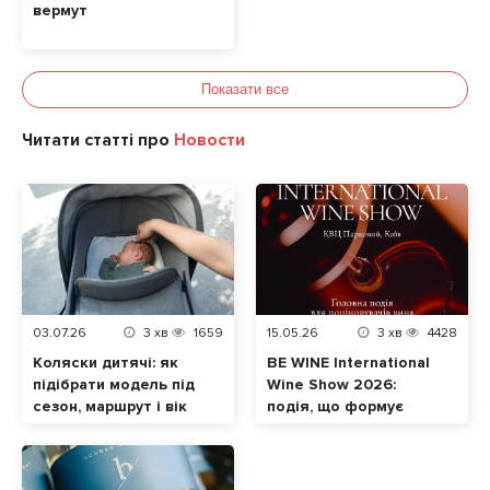
вермут
Показати все
Читати статті про
Новости
03.07.26
3
хв
1659
15.05.26
3
хв
4428
Коляски дитячі: як
BE WINE International
підібрати модель під
Wine Show 2026:
сезон, маршрут і вік
подія, що формує
малюка
сучасну винну
культуру в Україні