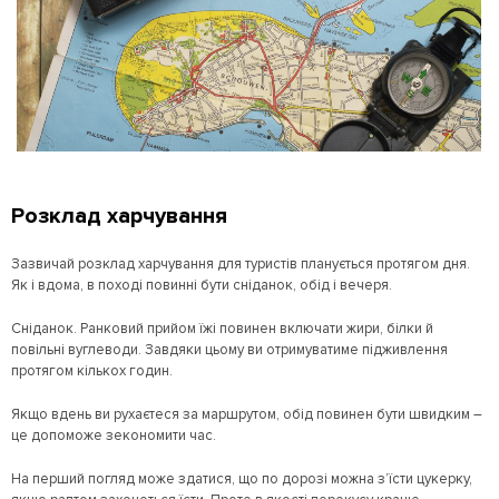
Розклад харчування
Зазвичай розклад харчування для туристів планується протягом дня.
Як і вдома, в поході повинні бути сніданок, обід і вечеря.
Сніданок. Ранковий прийом їжі повинен включати жири, білки й
повільні вуглеводи. Завдяки цьому ви отримуватиме підживлення
протягом кількох годин.
Якщо вдень ви рухаєтеся за маршрутом, обід повинен бути швидким –
це допоможе зекономити час.
На перший погляд може здатися, що по дорозі можна з’їсти цукерку,