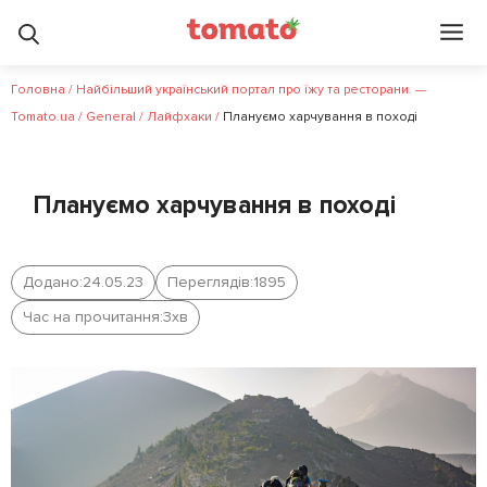
Головна
/
Найбільший український портал про їжу та ресторани. —
Tomato.ua
/
General
/
Лайфхаки
/
Плануємо харчування в поході
Плануємо харчування в поході
Додано:
24.05.23
Переглядів:
1895
Час на прочитання:
3
хв