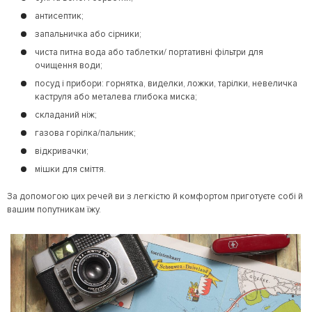
антисептик;
запальничка або сірники;
чиста питна вода або таблетки/ портативні фільтри для
очищення води;
посуд і прибори: горнятка, виделки, ложки, тарілки, невеличка
каструля або металева глибока миска;
складаний ніж;
газова горілка/пальник;
відкривачки;
мішки для сміття.
За допомогою цих речей ви з легкістю й комфортом приготуєте собі й
вашим попутникам їжу.