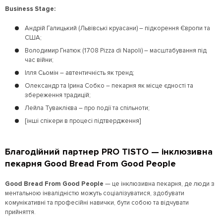
Business Stage:
Андрій Галицький (
Львівські круасани
) – підкорення Європи та
США;
Володимир Гнатюк (
1708 Pizza di Napoli
) – масштабування під
час війни;
Ілля Сьомін – автентичність як тренд;
Олександр та Ірина Собко – пекарня як місце єдності та
збереження традицій;
Лейла Туваклієва – про події та спільноти;
[інші спікери в процесі підтвердження]
Благодійний партнер PRO TISTO — інклюзивна
пекарня Good Bread From Good People
Good Bread From Good People
— це інклюзивна пекарня, де люди з
ментальною інвалідністю можуть соціалізуватися, здобувати
комунікативні та професійні навички, бути собою та відчувати
прийняття.