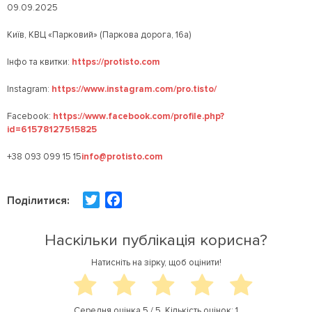
09.09.2025
Київ, КВЦ «Парковий» (Паркова дорога, 16а)
Інфо та квитки:
https://protisto.com
Instagram:
https://www.instagram.com/pro.tisto/
Facebook:
https://www.facebook.com/profile.php?
id=61578127515825
+38 093 099 15 15
info@protisto.com
T
F
Поділитися:
w
a
i
c
Наскільки публікація корисна?
t
e
Натисніть на зірку, щоб оцінити!
t
b
e
o
r
o
Середня оцінка
5
/ 5. Кількість оцінок:
1