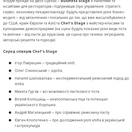
Форум пройде на двох сценах –
Business Stage
з панелями та
інсайтами для рестораторів і підприємців (про управління, стратегії,
сервіс, економіку пекарні/закладу: будуть представлені різні бізнес-
моделі – від автентичних і локальних до тих, що вже масштабувалися
до США, країн Європи та Азії) та
Chef’s Stage
з майстер-класами та
кулінарними демонстраціями (на сцені будуть показані різні види тіста
та випічки – від пасти до круасанів; ця сцена про техніки, інгредієнти,
авторські рецепти та підходи)
Серед спікерів Chef’s Stage
:
Ігор Лаврешин – традиційний хліб;
Олег Слизінський – здоба;
Наталія Шаповалова – експериментальний ремісничий підхід до
хліба:
Микита Гур’єв – всі можливості листкового тіста;
Віталій Колошиць – неаполітанська піца та потенціал
українського борошна;
Андрій Магалецький – про справжню ремісничу пасту.
Євген Клопотенко – про дослідження ролі хліба в українській
гастрокультурі