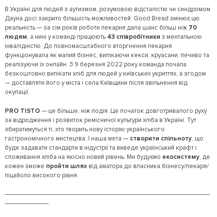
В Україні для людей з аутизмом, розумовою відсталістю чи синдромом
Дауна досі закрито більшість можливостей. Good Bread змінює цю
реальність — за сім років роботи пекарня дала шанс більш ніж
70
людям
, а нині у команді працюють
43 співробітники
з ментальною
інвалідністю. До повномасштабного вторгнення пекарня
функціонувала як малий бізнес, випікаючи кекси, круасани, печиво та
реалізуючи їх онлайн. З 9 березня 2022 року команда почала
безкоштовно випікати хліб для людей у київських укриттях, а згодом
— доставляти його у міста і села Київщини після звільнення від
окупації.
PRO TISTO
— це більше, ніж подія. Це початок довготривалого руху
за відродження і розвиток ремісничої культури хліба в Україні. Тут
збиратимуться ті, хто творить нову історію українського
гастрономічного мистецтва. І наша мета —
створити спільноту
, що
буде задавати стандарти в індустрії та виведе український крафт і
споживання хліба на якісно новий рівень. Ми будуємо
екосистему
, де
кожен зможе
пройти шлях
від аматора до власника бізнесу/пекаря/
піцайоло високого рівня.
───────────────────────────────────────────────
──────────