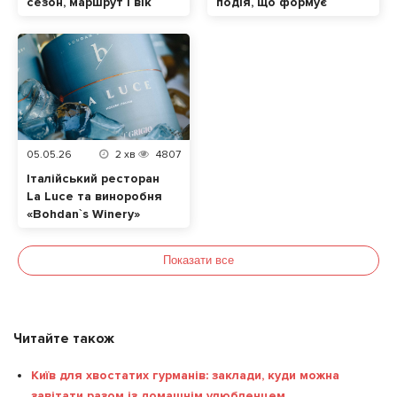
сезон, маршрут і вік
подія, що формує
малюка
сучасну винну
культуру в Україні
05.05.26
2
хв
4807
Італійський ресторан
La Luce та виноробня
«Bohdan`s Winery»
випустили лімітоване
авторське Піно
Показати все
Гріджіо
Читайте також
Київ для хвостатих гурманів: заклади, куди можна
завітати разом із домашнім улюбленцем