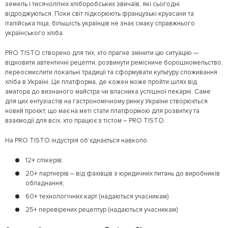
земель і тисячолітніх хліборобських звичаїв, які сьогодні
відроджуються. Поки світ підкорюють французькі круасани та
італійська піца, більшість українців не знає смаку справжнього
українського хліба.
PRO TISTO створено для тих, хто прагне змінити цю ситуацію —
відновити автентичні рецепти, розвинути ремісниче борошномельство,
переосмислити локальні традиції та сформувати культуру споживання
хліба в Україні. Це платформа, де кожен може пройти шлях від
аматора до визнаного майстра чи власника успішної пекарні. Саме
для цих ентузіастів на гастрономічному ринку України створюється
новий проєкт, що має на меті стати платформою для розвитку та
взаємодії для всіх, хто працює з тістом – PRO TISTO.
На PRO TISTO індустрія обʼєднається навколо:
12+ спікерів;
20+ партнерів – від фахівців з юридичних питань до виробників
обладнання;
60+ технологічних карт (надаються учасникам)
25+ перевірених рецептур (надаються учасникам)