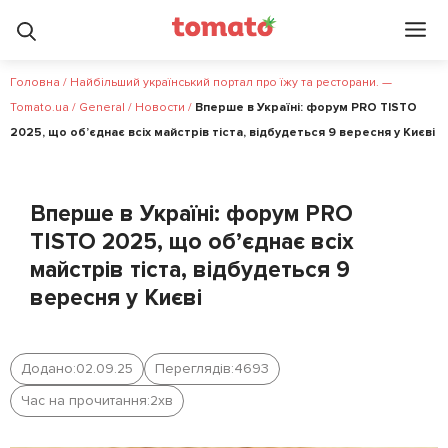
Головна
/
Найбільший український портал про їжу та ресторани. —
Tomato.ua
/
General
/
Новости
/
Вперше в Україні: форум PRO TISTO
2025, що об’єднає всіх майстрів тіста, відбудеться 9 вересня у Києві
Вперше в Україні: форум PRO
TISTO 2025, що об’єднає всіх
майстрів тіста, відбудеться 9
вересня у Києві
Додано:
02.09.25
Переглядів:
4693
Час на прочитання:
2
хв