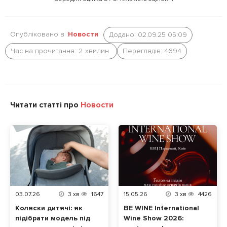
k
Опубліковано в :
Новости
Додано: 02.09.25 05:09
Час на прочитання:
2
хвилин
Переглядів: 4694
Читати статті про
Новости
03.07.26
3
хв
1647
15.05.26
3
хв
4426
Коляски дитячі: як
BE WINE International
підібрати модель під
Wine Show 2026: