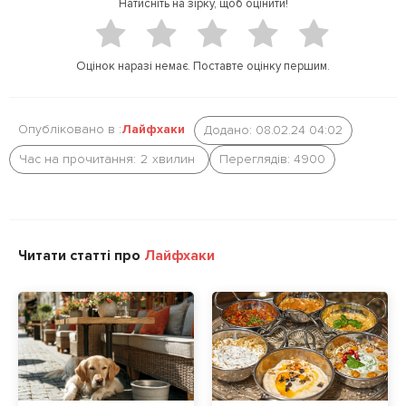
Натисніть на зірку, щоб оцінити!
t
b
e
o
r
o
Оцінок наразі немає. Поставте оцінку першим.
k
Опубліковано в :
Лайфхаки
Додано: 08.02.24 04:02
Час на прочитання:
2
хвилин
Переглядів: 4900
Читати статті про
Лайфхаки