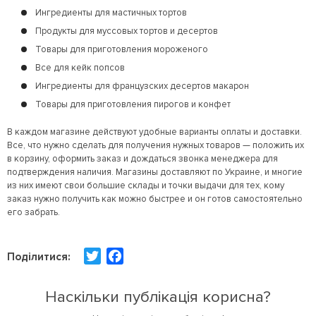
Ингредиенты для мастичных тортов
Продукты для муссовых тортов и десертов
Товары для приготовления мороженого
Все для кейк попсов
Ингредиенты для французских десертов макарон
Товары для приготовления пирогов и конфет
В каждом магазине действуют удобные варианты оплаты и доставки.
Все, что нужно сделать для получения нужных товаров — положить их
в корзину, оформить заказ и дождаться звонка менеджера для
подтверждения наличия. Магазины доставляют по Украине, и многие
из них имеют свои большие склады и точки выдачи для тех, кому
заказ нужно получить как можно быстрее и он готов самостоятельно
его забрать.
T
F
Поділитися:
w
a
i
c
Наскільки публікація корисна?
t
e