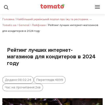
Головна
/
Найбільший український портал про їжу та ресторани. —
Tomato.ua
/
General
/
Лайфхаки
/
Рейтинг лучших интернет-магазинов
для кондитеров в 2024 году
Рейтинг лучших интернет-
магазинов для кондитеров в 2024
году
Додано:
08.02.24
Переглядів:
4899
Час на прочитання:
2
хв