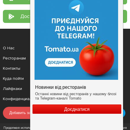
Доступно в
Google Play
О Нас
Рецепт дня
Ресторанам
Новости
Контакты
Анонсы
Куда пойти
Здоровье
Лайфхаки
Мобильное приложение
Конфиденциальность
Условия
Добавить заведение
Продолжая использовать наш сайт, вы соглашаетесь с Условиями использования