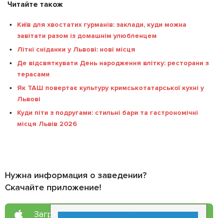
Читайте також
Київ для хвостатих гурманів: заклади, куди можна
завітати разом із домашнім улюбленцем
Літні сніданки у Львові: нові місця
Де відсвяткувати День народження влітку: ресторани з
терасами
Як ТАШ повертає культуру кримськотатарської кухні у
Львові
Куди піти з подругами: стильні бари та гастрономічні
місця Львів 2026
Нужна информация о заведении?
Скачайте приложение!
Загрузите в
App Store