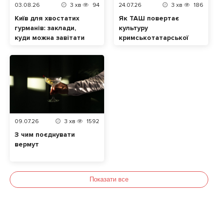
03.08.26
3
хв
94
24.07.26
3
хв
186
Київ для хвостатих
Як ТАШ повертає
гурманів: заклади,
культуру
куди можна завітати
кримськотатарської
разом із домашнім
кухні у Львові
улюбленцем
09.07.26
3
хв
1592
З чим поєднувати
вермут
Показати все