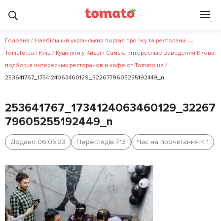
Головна
/
Найбільший український портал про їжу та ресторани. —
Tomato.ua
/
Київ
/
Куди піти у Києві
/
Самые интересные заведения Киева:
подборка интересных ресторанов и кафе от Tomato.ua
/
253641767_1734124063460129_3226779605255192449_n
253641767_1734124063460129_32267
79605255192449_n
Додано:
06.05.23
Переглядів:
713
Час на прочитання:
< 1