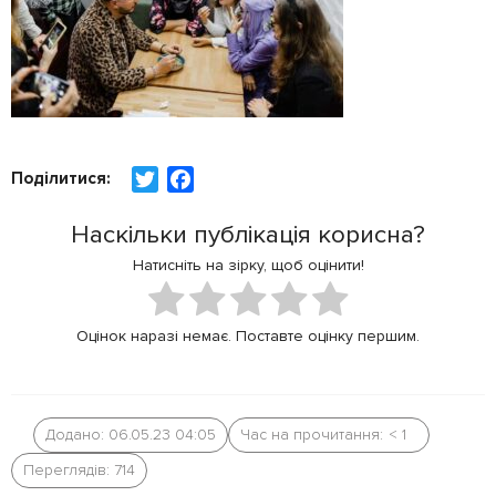
Поділитися:
T
F
w
a
Наскільки публікація корисна?
i
c
t
e
Натисніть на зірку, щоб оцінити!
t
b
e
o
Оцінок наразі немає. Поставте оцінку першим.
r
o
k
Додано: 06.05.23 04:05
Час на прочитання:
< 1
Переглядів: 714