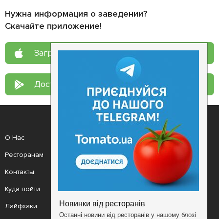
Нужна информация о заведении?
Скачайте приложение!
Загрузите в
App Store
Доступно в
Google Play
О Нас
Рецепт дня
Ресторанам
Новости
Контакты
Анонсы
Куда пойти
Здоровье
Лайфхаки
Мобильное приложение