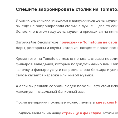
Спешите забронировать столик на Tomato
У самих украинских учащихся и выпускников день студе
вы еще не забронировали столик, а лучше — два, то се
более, что в этом году день студента приходится на пятни
Загружайте бесплатное
приложение Tomato.ua на свой
бары, рестораны и клубы, которые находятся возле вас, 
Кроме того, на Tomato.ua можно почитать отзывы посет
фильтров заведения, которые подойдут именно вам. Нап
галочку в фильтре услуги напротив слова бильярд и увид
самое касается караоке или живой музыки.
А если вы решили собрать людей побольше,то стоит иска
максимум — отдельный банкетный зал.
После вечеринки похмелье можно лечить в
киевском H
Подписывайтесь на нашу
страницу в фейсбуке
, чтобы 