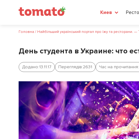
Рест
Киев
Головна
/
Найбільший український портал про їжу та ресторани. —
День студента в Украине: что ес
Додано:
13.11.17
Переглядів:
2631
Час на прочитання: