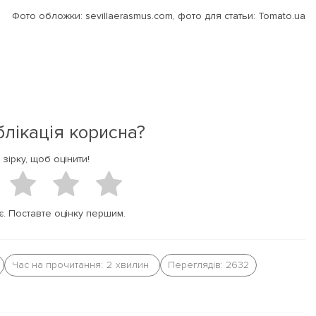
Фото обложки: sevillaerasmus.com, фото для статьи: Tomato.ua
блікація корисна?
 зірку, щоб оцінити!
є. Поставте оцінку першим.
Час на прочитання:
2
хвилин
Переглядів: 2632