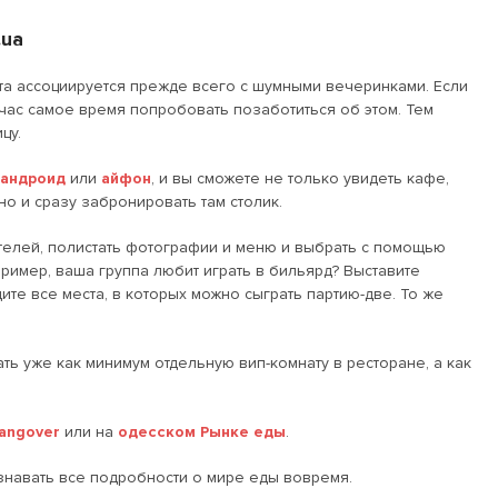
.ua
нта ассоциируется прежде всего с шумными вечеринками. Если
йчас самое время попробовать позаботиться об этом. Тем
цу.
 андроид
или
айфон
, и вы сможете не только увидеть кафе,
но и сразу забронировать там столик.
ителей, полистать фотографии и меню и выбрать с помощью
ример, ваша группа любит играть в бильярд? Выставите
ите все места, в которых можно сыграть партию-две. То же
ть уже как минимум отдельную вип-комнату в ресторане, а как
angover
или на
одесском Рынке еды
.
узнавать все подробности о мире еды вовремя.