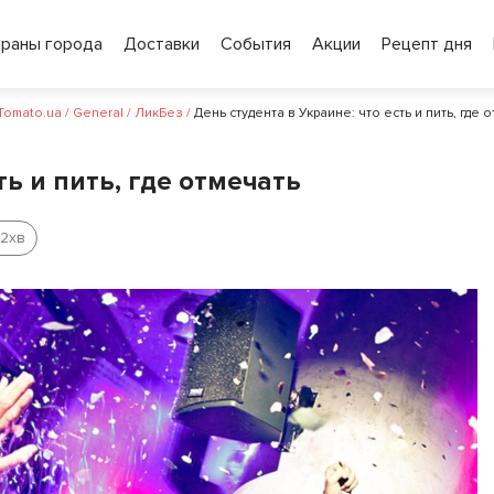
ораны города
Доставки
События
Акции
Рецепт дня
 Tomato.ua
/
General
/
ЛикБез
/
День студента в Украине: что есть и пить, где 
ть и пить, где отмечать
2
хв