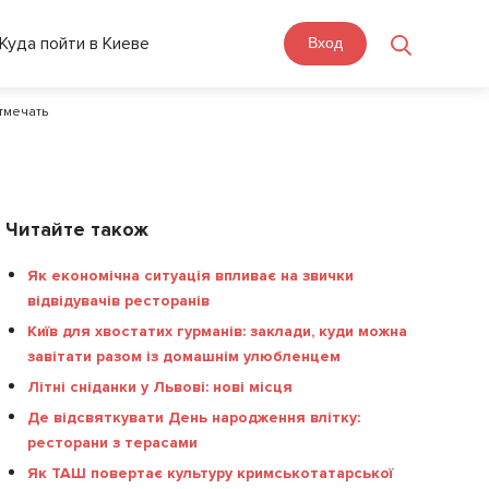
Куда пойти в Киеве
Вход
отмечать
Читайте також
Як економічна ситуація впливає на звички
відвідувачів ресторанів
Київ для хвостатих гурманів: заклади, куди можна
завітати разом із домашнім улюбленцем
Літні сніданки у Львові: нові місця
Де відсвяткувати День народження влітку:
ресторани з терасами
Як ТАШ повертає культуру кримськотатарської