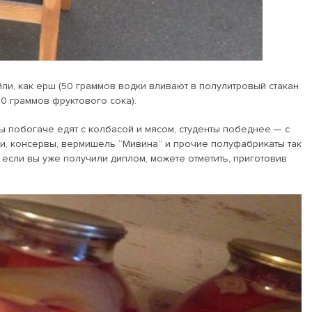
ли, как ерш (50 граммов водки вливают в полулитровый стакан
00 граммов фруктового сока).
ы побогаче едят с колбасой и мясом, студенты победнее — с
ни, консервы, вермишель “Мивина” и прочие полуфабрикаты так
 если вы уже получили диплом, можете отметить, приготовив