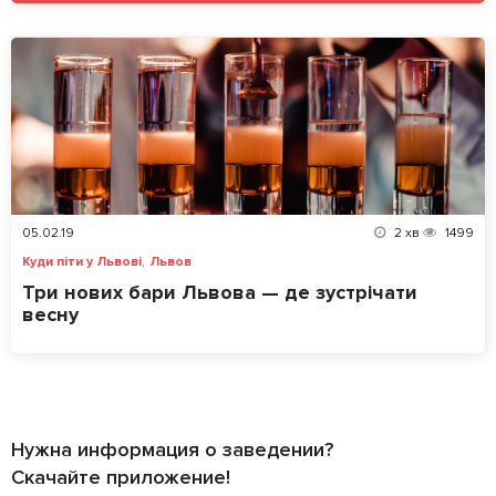
05.02.19
2
хв
1499
,
Куди піти у Львові
Львов
Три нових бари Львова — де зустрічати
весну
Нужна информация о заведении?
Скачайте приложение!