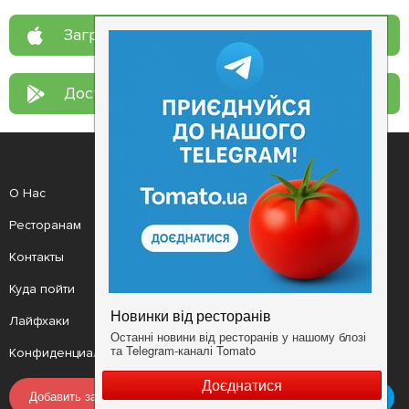
Загрузите в
App Store
Доступно в
Google Play
О Нас
Рецепт дня
Ресторанам
Новости
Контакты
Анонсы
Куда пойти
Здоровье
Лайфхаки
Мобильное приложение
Конфиденциальность
Условия
Добавить заведение