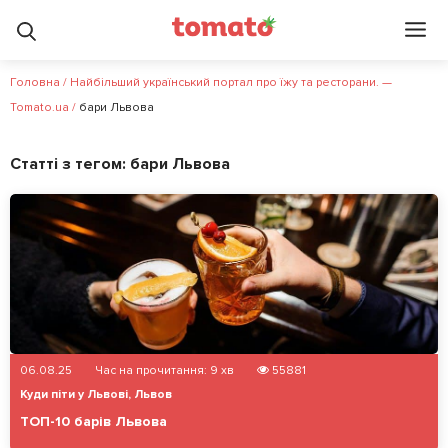
Головна
/
Найбільший український портал про їжу та ресторани. —
Tomato.ua
/
бари Львова
Статті з тегом:
бари Львова
06.08.25
Час на прочитання:
9
хв
55881
Куди піти у Львові
,
Львов
ТОП-10 барів Львова