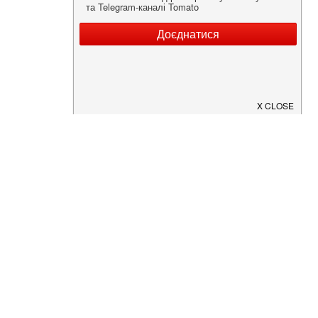
Нужна информация о заведении?
Скачайте приложение!
Загрузите в
App Store
Доступно в
Google Play
О Нас
Рецепт дня