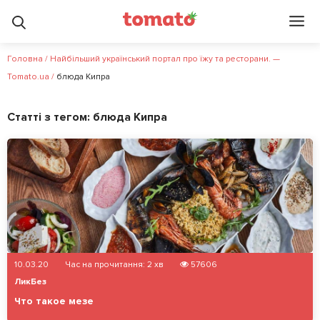
Головна
/
Найбільший український портал про їжу та ресторани. —
Tomato.ua
/
блюда Кипра
Статті з тегом:
блюда Кипра
10.03.20
Час на прочитання:
2
хв
57606
ЛикБез
Что такое мезе