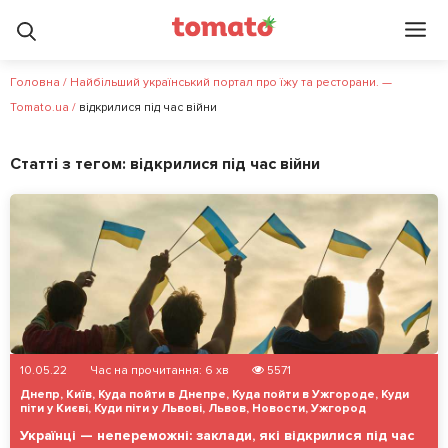
Головна
/
Найбільший український портал про їжу та ресторани. —
Tomato.ua
/
відкрилися під час війни
Статті з тегом:
відкрилися під час війни
10.05.22
Час на прочитання:
6
хв
5571
Днепр
,
Київ
,
Куда пойти в Днепре
,
Куда пойти в Ужгороде
,
Куди
піти у Києві
,
Куди піти у Львові
,
Львов
,
Новости
,
Ужгород
Українці — непереможні: заклади, які відкрилися під час