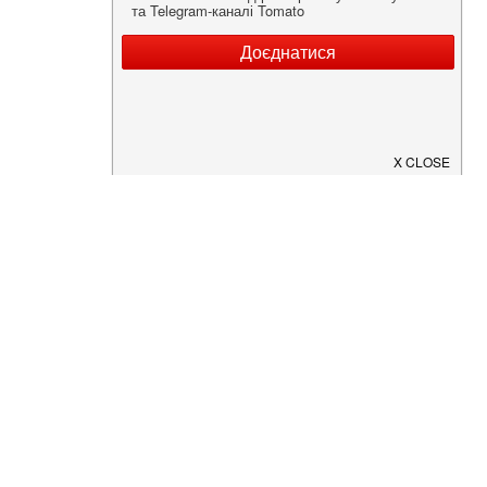
Нужна информация о заведении?
Скачайте приложение!
Загрузите в
App Store
Доступно в
Google Play
О Нас
Рецепт дня