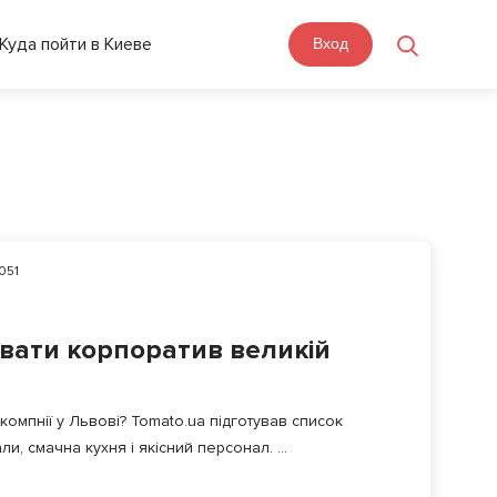
Куда пойти в Киеве
Вход
051
увати корпоратив великій
компнії у Львові? Tomato.ua підготував список
и, смачна кухня і якісний персонал. ...