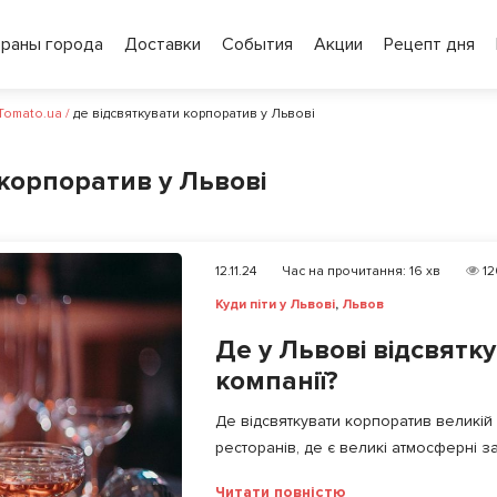
ораны города
Доставки
События
Акции
Рецепт дня
 Tomato.ua
/
де відсвяткувати корпоратив у Львові
 корпоратив у Львові
12.11.24
Час на прочитання:
16
хв
12
Куди піти у Львові
,
Львов
Де у Львові відсвятк
компанії?
Де відсвяткувати корпоратив великій 
ресторанів, де є великі атмосферні зал
Читати повністю