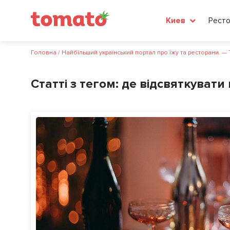
Рест
Киев
Головна
/
Найбільший український портал про їжу та ресторани. —
Статті з тегом:
де відсвяткувати