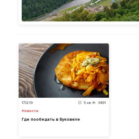
17.12.19
5
хв
3491
Новости
Где пообедать в Буковеле