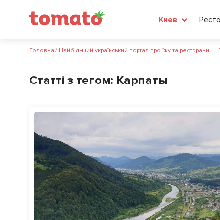
Рест
Киев
Головна
/
Найбільший український портал про їжу та ресторани. —
Статті з тегом:
Карпаты