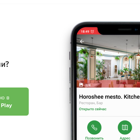
ии?
но в
 Play