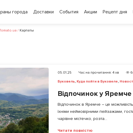
ораны города
Доставки
События
Акции
Рецепт дня
 Tomato.ua
/
Карпаты
05.01.25
Час на прочитання:
4
хв
6
Буковель
,
Куда пойти в Буковеле
,
Новос
Відпочинок у Яремче
Відпочинок в Яремче – це можливість
їхніми неймовірними пейзажами, гост
чарівне містечко, розта...
Читати повністю