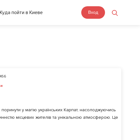
Куда пойти в Киеве
Вход
456
ти
 поринути у магію українських Карпат, насолоджуючись
инністю місцевих жителів та унікальною атмосферою. Це