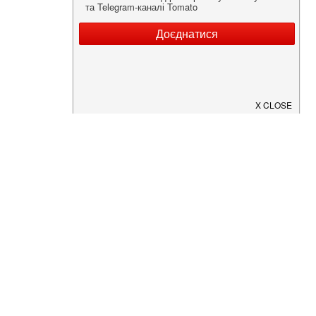
Нужна информация о заведении?
Скачайте приложение!
Загрузите в
App Store
Доступно в
Google Play
О Нас
Рецепт дня