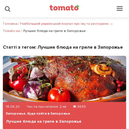
Головна
/
Найбільший український портал про їжу та ресторани. —
Tomato.ua
/
Лучшие блюда на гриле в Запорожье
Статті з тегом:
Лучшие блюда на гриле в Запорожье
18.06.20
Час на прочитання:
2
хв
3665
Запорожье
,
Куда пойти в Запорожье
Лучшие блюда на гриле в Запорожье