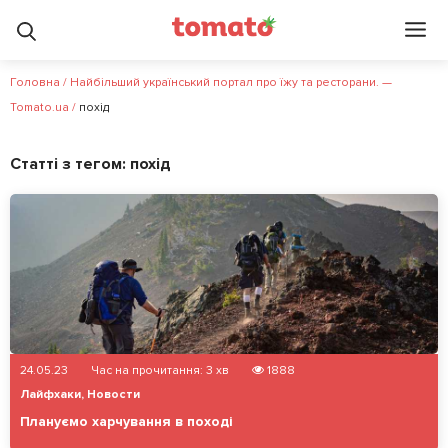
Головна
/
Найбільший український портал про їжу та ресторани. —
Tomato.ua
/
похід
Статті з тегом:
похід
24.05.23
Час на прочитання:
3
хв
1888
Лайфхаки
,
Новости
Плануємо харчування в поході