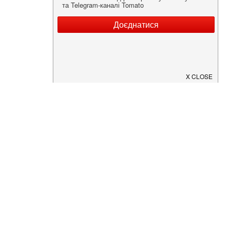
Нужна информация о заведении?
Скачайте приложение!
Загрузите в
App Store
Доступно в
Google Play
О Нас
Рецепт дня