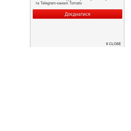
Нужна информация о заведении?
Скачайте приложение!
Загрузите в
App Store
Доступно в
Google Play
О Нас
Рецепт дня