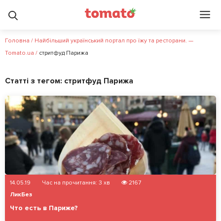
Головна
/
Найбільший український портал про їжу та ресторани. —
Tomato.ua
/
стритфуд Парижа
Статті з тегом:
стритфуд Парижа
14.05.19
Час на прочитання:
3
хв
2167
ЛикБез
Что есть в Париже?