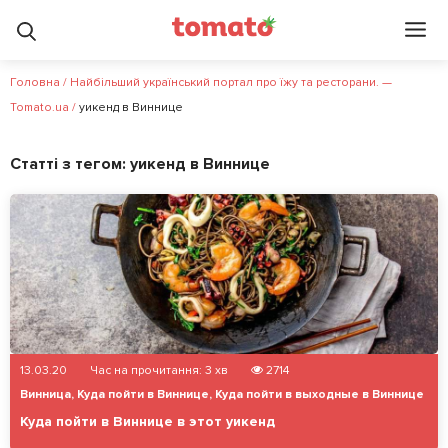
Головна
/
Найбільший український портал про їжу та ресторани. —
Tomato.ua
/
уикенд в Виннице
Статті з тегом:
уикенд в Виннице
13.03.20
Час на прочитання:
3
хв
2714
Винница
,
Куда пойти в Виннице
,
Куда пойти в выходные в Виннице
Куда пойти в Виннице в этот уикенд