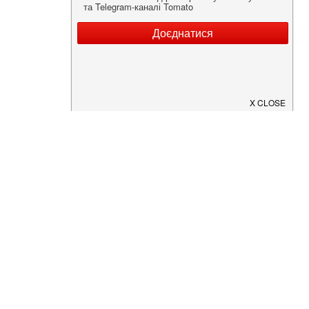
Нужна информация о заведении?
Скачайте приложение!
Загрузите в
App Store
Доступно в
Google Play
О Нас
Рецепт дня