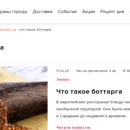
ораны города
Доставки
События
Акции
Рецепт дня
 Tomato.ua
/
что такое боттарга
га
11.02.20
Час на прочитання:
2
хв
14
ЛикБез
Что такое боттарга
В европейских ресторанах блюда час
необычной структурой. Она была не
и Сардинии до недавнего времени...
Читати повністю