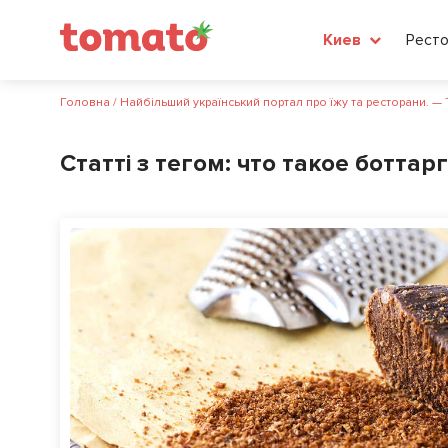
Рест
Киев
Головна
/
Найбільший український портал про їжу та ресторани. —
Статті з тегом:
что такое боттар