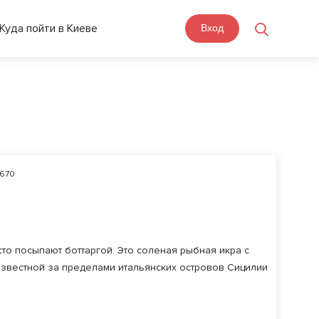
Куда пойти в Киеве
Вход
670
то посыпают боттаргой. Это соленая рыбная икра с
известной за пределами итальянских островов Сицилии