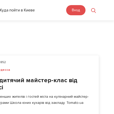
Куда пойти в Киеве
Вход
852
десса
дитячий майстер-клас від
сі
енших жителів і гостей міста на кулінарний майстер-
грами Школа юних кухарів від закладу. Tomato.ua