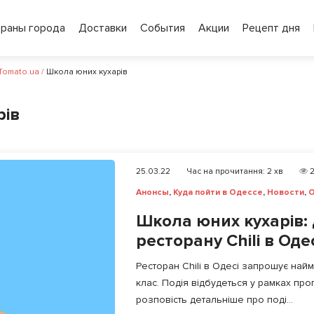
ораны города
Доставки
События
Акции
Рецепт дня
 Tomato.ua
/
Школа юних кухарів
рів
25.03.22
Час на прочитання:
2
хв
2
Анонсы
,
Куда пойти в Одессе
,
Новости
,
О
Школа юних кухарів: 
ресторану Chili в Оде
Ресторан Chili в Одесі запрошує найм
клас. Подія відбудеться у рамках про
розповість детальніше про поді...