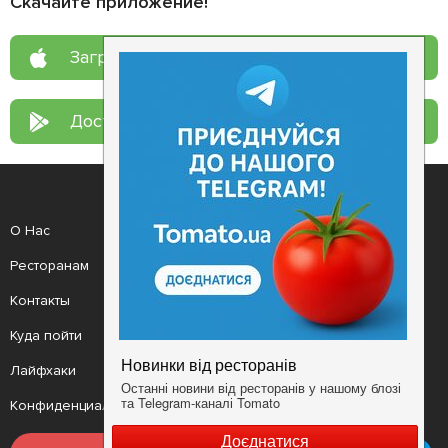
Скачайте приложение!
Загрузите в
App Store
Доступно в
Google Play
О Нас
Рецепт дня
Ресторанам
Новости
Контакты
Анонсы
Куда пойти
Здоровье
Лайфхаки
Мобильное приложение
Конфиденциальность
Условия