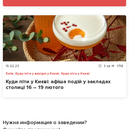
15.02.23
3
хв
1718
,
,
Київ
Куди піти у вихідні у Києві
Куди піти у Києві
Куди піти у Києві: афіша подій у закладах
столиці 16 – 19 лютого
Нужна информация о заведении?