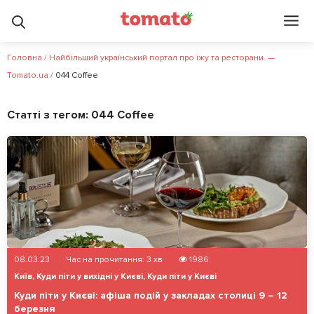
Головна
/
Найбільший український портал про їжу та ресторани. —
Tomato.ua
/
044 Coffee
Статті з тегом:
044 Coffee
08.03.23
Час на прочитання:
3
хв
1986
Київ
,
Куди піти у вихідні у Києві
,
Куди піти у Києві
Куди піти у Києві: афіша подій у закладах столиці 9 – 12
березня