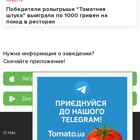
Новости
Победители розыгрыша “Томатная
штука” выиграли по 1000 гривен на
поход в ресторан
Нужна информация о заведении?
Скачайте приложение!
Загрузите в
App Store
Доступно в
Google Play
О Нас
Рецепт дня