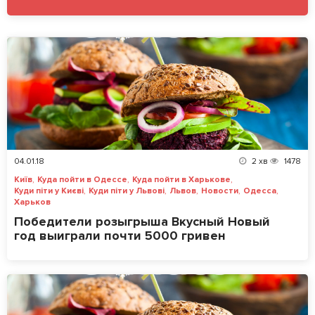
04.01.18
2
хв
1478
,
,
,
Київ
Куда пойти в Одессе
Куда пойти в Харькове
,
,
,
,
,
Куди піти у Києві
Куди піти у Львові
Львов
Новости
Одесса
Харьков
Победители розыгрыша Вкусный Новый
год выиграли почти 5000 гривен