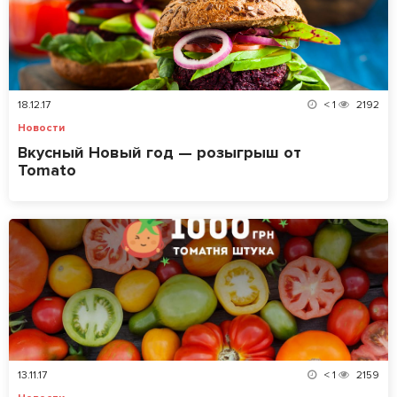
18.12.17
< 1
2192
Новости
Вкусный Новый год — розыгрыш от
Tomato
13.11.17
< 1
2159