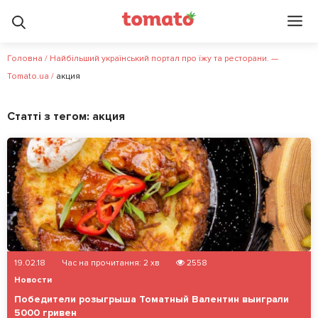
Головна
/
Найбільший український портал про їжу та ресторани. —
Tomato.ua
/
акция
Статті з тегом:
акция
19.02.18
Час на прочитання:
2
хв
2558
Новости
Победители розыгрыша Томатный Валентин выиграли
5000 гривен