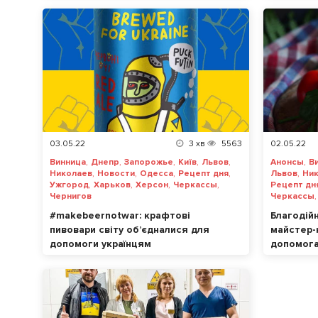
03.05.22
3
хв
5563
02.05.22
,
,
,
,
,
,
Винница
Днепр
Запорожье
Київ
Львов
Анонсы
В
,
,
,
,
,
Николаев
Новости
Одесса
Рецепт дня
Львов
Ни
,
,
,
,
Ужгород
Харьков
Херсон
Черкассы
Рецепт дн
Чернигов
Черкассы
#makebeernotwar: крафтові
Благодій
пивовари світу об’єдналися для
майстер-
допомоги українцям
допомога 
постражда