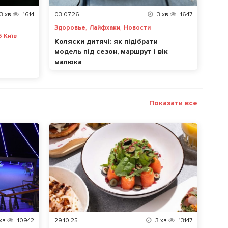
3
хв
1614
03.07.26
3
хв
1647
,
,
Здоровье
Лайфхаки
Новости
5 Київ
Коляски дитячі: як підібрати
модель під сезон, маршрут і вік
малюка
Показати все
хв
10942
29.10.25
3
хв
13147