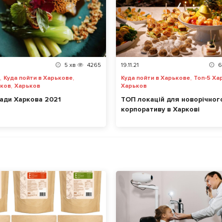
5
хв
4265
19.11.21
6
,
,
,
Куда пойти в Харькове
Куда пойти в Харькове
Топ-5 Ха
,
ьков
Харьков
Харьков
лади Харкова 2021
ТОП локацій для новорічног
корпоративу в Харкові