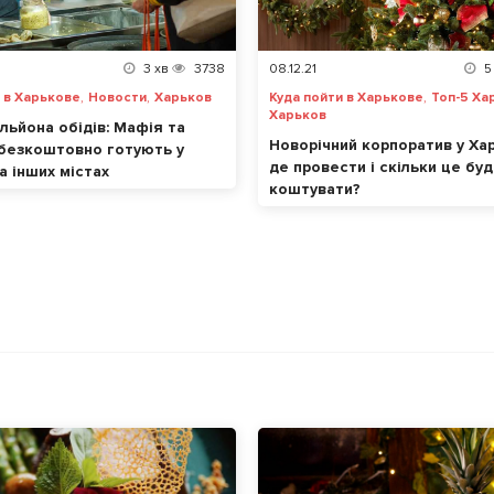
3
хв
3738
08.12.21
5
,
,
,
 в Харькове
Новости
Харьков
Куда пойти в Харькове
Топ-5 Ха
Харьков
льйона обідів: Мафія та
Новорічний корпоратив у Хар
 безкоштовно готують у
де провести і скільки це бу
а інших містах
коштувати?