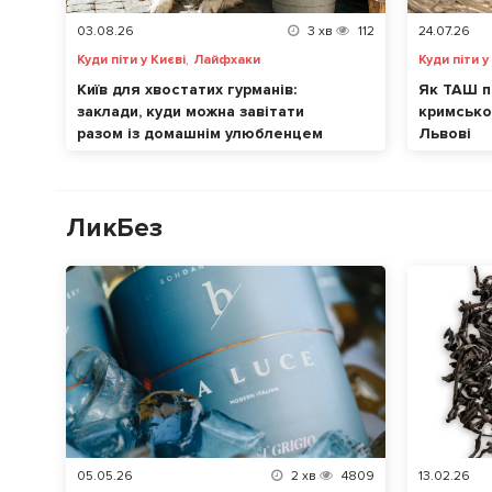
03.08.26
3
хв
112
24.07.26
,
Куди піти у Києві
Лайфхаки
Куди піти у
Київ для хвостатих гурманів:
Як ТАШ п
заклади, куди можна завітати
кримськот
разом із домашнім улюбленцем
Львові
ЛикБез
05.05.26
2
хв
4809
13.02.26