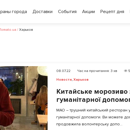
ораны города
Доставки
События
Акции
Рецепт дня
 Tomato.ua
/
Харьков
08.07.22
Час на прочитання:
3
хв
5
Новости
,
Харьков
Китайське морозиво 
гуманітарної допомо
МАО – трушний китайський ресторан у
гуманітарної допомоги. Ви можете до
продовжила волонтерську допо...