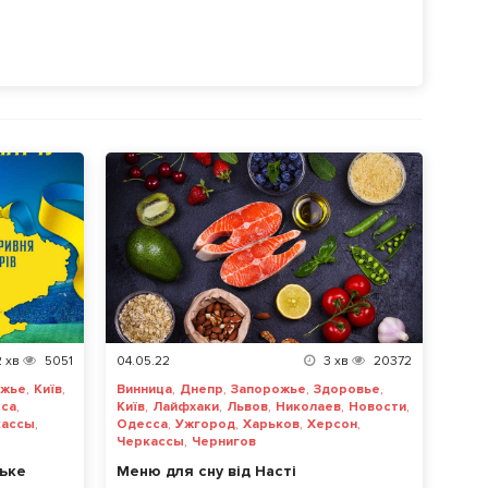
2
хв
5051
04.05.22
3
хв
20372
,
,
,
,
,
,
ожье
Київ
Винница
Днепр
Запорожье
Здоровье
,
,
,
,
,
,
са
Київ
Лайфхаки
Львов
Николаев
Новости
,
,
,
,
,
кассы
Одесса
Ужгород
Харьков
Херсон
,
Черкассы
Чернигов
ське
Меню для сну від Насті