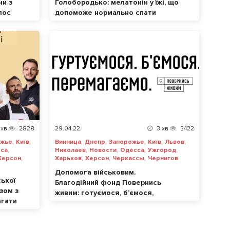
ни з
Голобородько: мелатонін у їжі, що
лос
допоможе нормально спати
ога
хв
2828
29.04.22
3
хв
5422
,
,
,
,
,
,
,
ожье
Київ
Винница
Днепр
Запорожье
Київ
Львов
,
,
,
,
,
са
Николаев
Новости
Одесса
Ужгород
,
,
,
,
Херсон
Харьков
Херсон
Черкассы
Чернигов
Допомога військовим.
ької
Благодійний фонд Повернись
азом з
живим: готуємося, б’ємося,
агати
перемагаємо