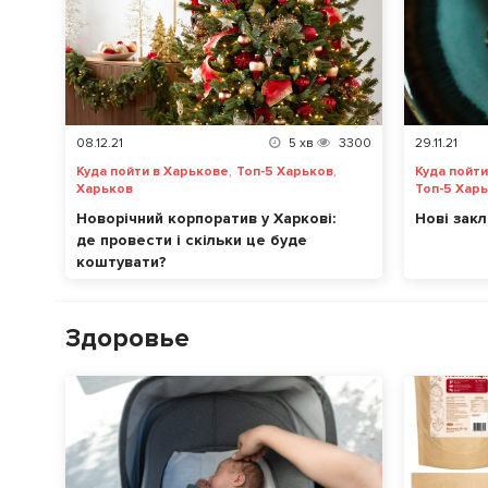
08.12.21
5
хв
3300
29.11.21
,
,
Куда пойти в Харькове
Топ-5 Харьков
Куда пойти
Харьков
Топ-5 Хар
Новорічний корпоратив у Харкові:
Нові зак
де провести і скільки це буде
коштувати?
Здоровье