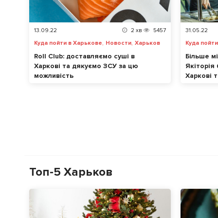
13.09.22
2
хв
5457
31.05.22
,
,
Куда пойти в Харькове
Новости
Харьков
Куда пойти
Roll Club: доставляємо суші в
Більше мі
Харкові та дякуємо ЗСУ за цю
Якіторія
можливість
Харкові т
Топ-5 Харьков