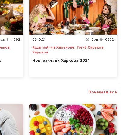
хв
4392
05.10.21
5
хв
6222
,
,
,
рьков
Куда пойти в Харькове
Топ-5 Харьков
Харьков
о
Нові заклади Харкова 2021
Показати все