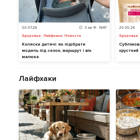
03.07.26
3
хв
1647
20.05.26
,
,
Здоровье
Лайфхаки
Новости
Здоровье
Коляски дитячі: як підібрати
Сублімов
модель під сезон, маршрут і вік
хрусткий
малюка
Лайфхаки