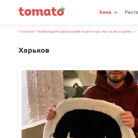
Рест
Киев
Головна
/
Найбільший український портал про їжу та ресторани. —
Харьков