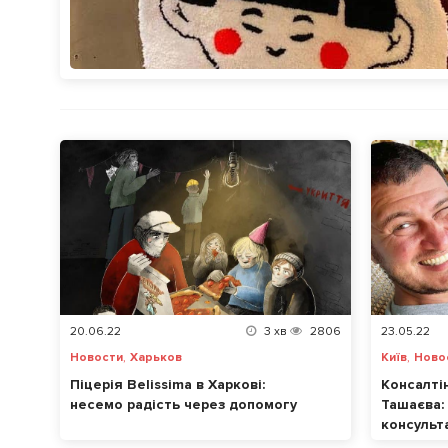
20.06.22
3
хв
2806
23.05.22
,
,
Новости
Харьков
Київ
Ново
Піцерія Belissima в Харкові:
Консалті
несемо радість через допомогу
Ташаєва:
консульт