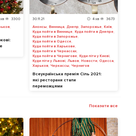
хв
3300
30.11.21
4
хв
3673
,
,
,
,
,
,
рьков
Анонсы
Винница
Днепр
Запорожье
Київ
,
,
Куда пойти в Виннице
Куда пойти в Днепре
,
Куда пойти в Запорожье
кові:
,
Куда пойти в Одессе
де
,
Куда пойти в Харькове
,
Куда пойти в Черкассах
,
,
Куда пойти в Чернигове
Куди піти у Києві
,
,
,
,
Куди піти у Львові
Львов
Новости
Одесса
,
,
Харьков
Черкассы
Чернигов
Всеукраїнська премія Сіль 2021:
які ресторани стали
переможцями
Показати все