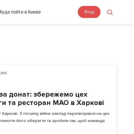
Куда пойти в Киеве
Вход
263
за донат: збережемо цех
ги та ресторан МАО в Харкові
 Харкові. З початку війни заклад перетворився на цех
помогти його зберегти та зробити так, щоб команда