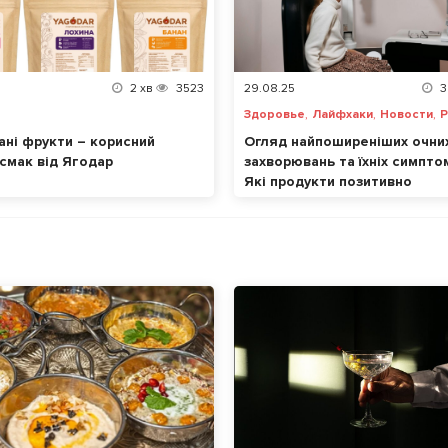
2
хв
3523
29.08.25
3
,
,
,
Здоровье
Лайфхаки
Новости
Р
ані фрукти – корисний
Огляд найпоширеніших очни
 смак від Ягодар
захворювань та їхніх симптом
Які продукти позитивно
впливають на зір?