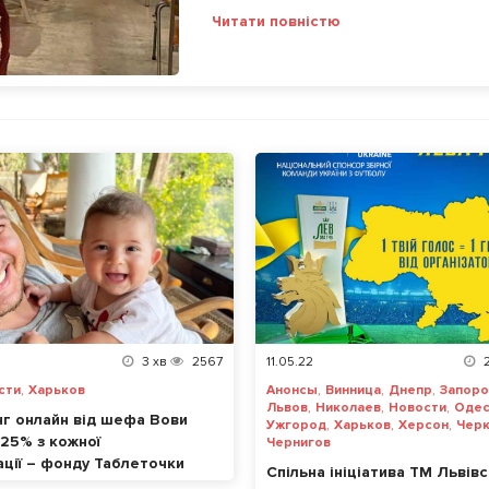
Читати повністю
3
хв
2567
11.05.22
,
,
,
,
сти
Харьков
Анонсы
Винница
Днепр
Запор
,
,
,
Львов
Николаев
Новости
Одес
нг онлайн від шефа Вови
,
,
,
Ужгород
Харьков
Херсон
Чер
 25% з кожної
Чернигов
ації – фонду Таблеточки
Спільна ініціатива ТМ Львів