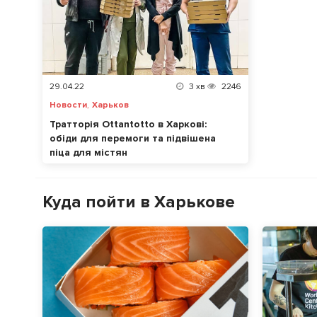
29.04.22
3
хв
2246
,
Новости
Харьков
Тратторія Ottantotto в Харкові:
обіди для перемоги та підвішена
піца для містян
Куда пойти в Харькове