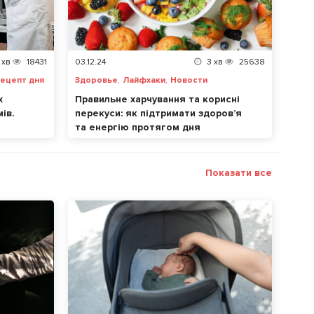
хв
18431
03.12.24
3
хв
25638
,
,
ецепт дня
Здоровье
Лайфхаки
Новости
х
Правильне харчування та корисні
ів.
перекуси: як підтримати здоров’я
та енергію протягом дня
Показати все