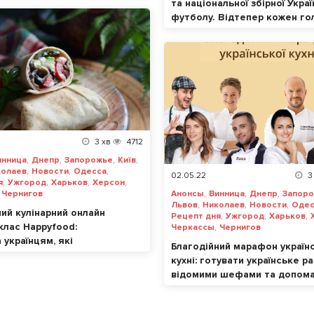
та національної збірної Украї
футболу. Відтепер кожен го
за «Лева матчу» – це допом
українцям
3
хв
4712
,
,
,
,
инница
Днепр
Запорожье
Київ
,
,
,
колаев
Новости
Одесса
02.05.22
3
,
,
,
,
я
Ужгород
Харьков
Херсон
,
,
,
,
Чернигов
Анонсы
Винница
Днепр
Запор
,
,
,
Львов
Николаев
Новости
Одес
ний кулінарний онлайн
,
,
,
Рецепт дня
Ужгород
Харьков
клас Happyfood:
,
Черкассы
Чернигов
українцям, які
Благодійний марафон українс
ли під час війни
кухні: готувати українське р
відомими шефами та допом
країні – можливо все!