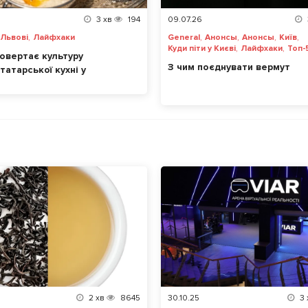
3
хв
194
09.07.26
,
,
,
,
,
 Львові
Лайфхаки
General
Анонсы
Анонсы
Київ
,
,
Куди піти у Києві
Лайфхаки
Топ-
овертає культуру
З чим поєднувати вермут
атарської кухні у
2
хв
8645
30.10.25
3