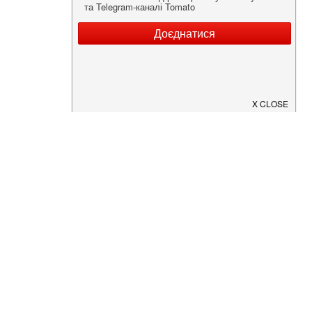
Нужна информация о заведении?
Скачайте приложение!
Загрузите в
App Store
Доступно в
Google Play
О Нас
Рецепт дня