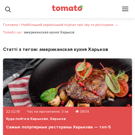
Головна
/
Найбільший український портал про їжу та ресторани. —
Tomato.ua
/
американская кухня Харьков
Статті з тегом:
американская кухня Харьков
22.02.18
Час на прочитання:
3
хв
3809
Куда пойти в Харькове
,
Харьков
Самые популярные рестораны Харькова — топ-5