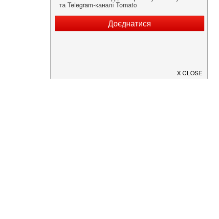
Нужна информация о заведении?
Скачайте приложение!
Загрузите в
App Store
Доступно в
Google Play
О Нас
Рецепт дня