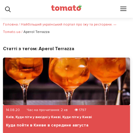
Головна
/
Найбільший український портал про їжу та ресторани. —
Tomato.ua
/
Aperol Terrazza
Статті з тегом:
Aperol Terrazza
14.08.20
Час на прочитання:
2
хв
1797
Київ
,
Куди піти у вихідні у Києві
,
Куди піти у Києві
Куда пойти в Киеве в середине августа