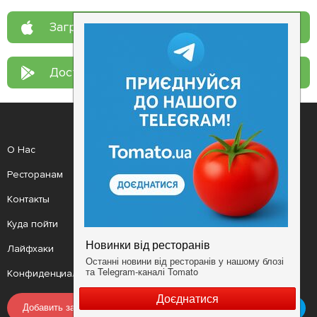
Загрузите в
App Store
Доступно в
Google Play
О Нас
Рецепт дня
Ресторанам
Новости
Контакты
Анонсы
Куда пойти
Здоровье
Лайфхаки
Мобильное приложение
Конфиденциальность
Условия
Добавить заведение