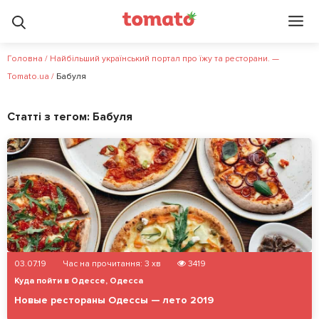
Головна
/
Найбільший український портал про їжу та ресторани. —
Tomato.ua
/
Бабуля
Статті з тегом:
Бабуля
03.07.19
Час на прочитання:
3
хв
3419
Куда пойти в Одессе
,
Одесса
Новые рестораны Одессы — лето 2019