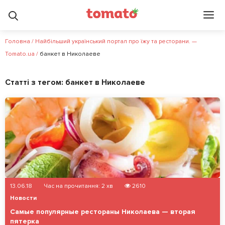
Головна
/
Найбільший український портал про їжу та ресторани. —
Tomato.ua
/
банкет в Николаеве
Статті з тегом:
банкет в Николаеве
13.06.18
Час на прочитання:
2
хв
2610
Новости
Cамые популярные рестораны Николаева — вторая
пятерка