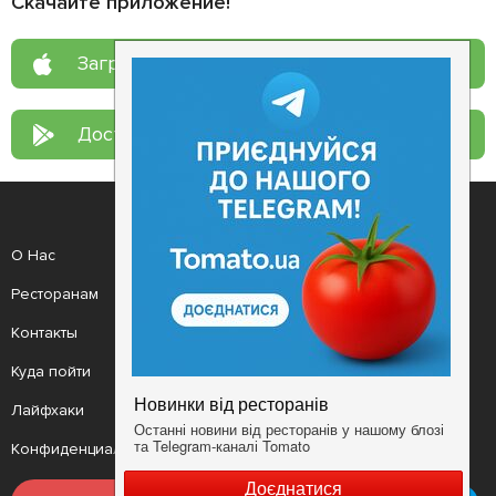
Скачайте приложение!
Загрузите в
App Store
Доступно в
Google Play
О Нас
Рецепт дня
Ресторанам
Новости
Контакты
Анонсы
Куда пойти
Здоровье
Лайфхаки
Мобильное приложение
Конфиденциальность
Условия