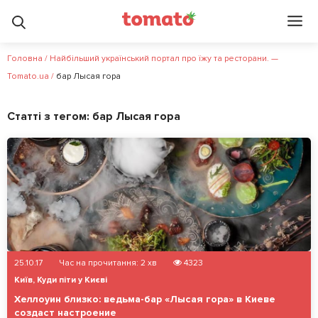
Головна
/
Найбільший український портал про їжу та ресторани. —
Tomato.ua
/
бар Лысая гора
Статті з тегом:
бар Лысая гора
25.10.17
Час на прочитання:
2
хв
4323
Київ
,
Куди піти у Києві
Хеллоуин близко: ведьма-бар «Лысая гора» в Киеве
создаст настроение