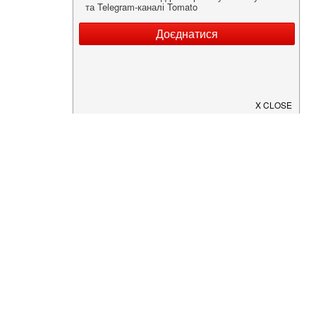
Нужна информация о заведении?
Скачайте приложение!
Загрузите в
App Store
Доступно в
Google Play
О Нас
Рецепт дня