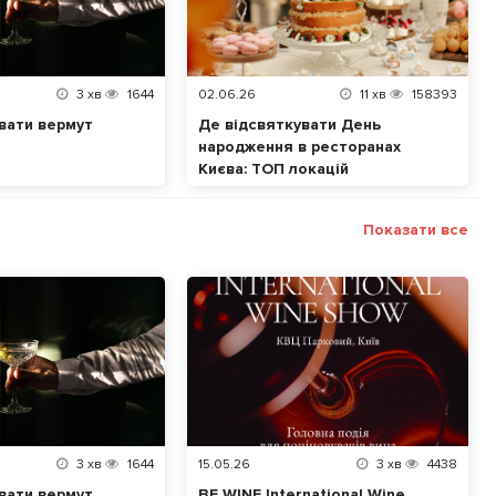
3
хв
1644
02.06.26
11
хв
158393
вати вермут
Де відсвяткувати День
народження в ресторанах
Києва: ТОП локацій
Показати все
3
хв
1644
15.05.26
3
хв
4438
вати вермут
BE WINE International Wine