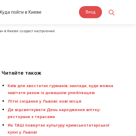
Куда пойти в Киеве
Вход
а» в Киеве создаст настроение
Читайте також
Київ для хвостатих гурманів: заклади, куди можна
завітати разом із домашнім улюбленцем
Літні сніданки у Львові: нові місця
Де відсвяткувати День народження влітку:
ресторани з терасами
Як ТАШ повертає культуру кримськотатарської
кухні у Львові