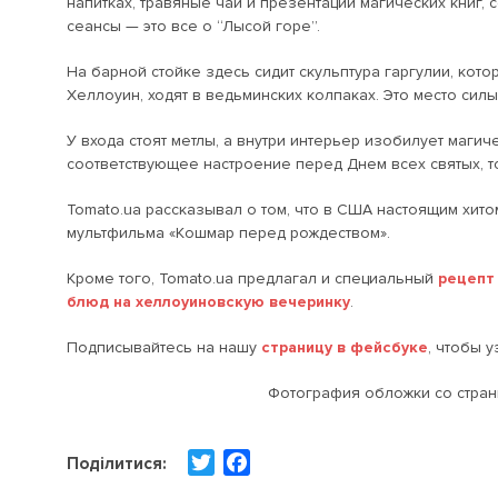
напитках, травяные чаи и презентации магических книг,
сеансы — это все о “Лысой горе”.
На барной стойке здесь сидит скульптура гаргулии, кото
Хеллоуин, ходят в ведьминских колпаках. Это место силы
У входа стоят метлы, а внутри интерьер изобилует магич
соответствующее настроение перед Днем всех святых, то
Tomato.ua рассказывал о том, что в США настоящим хито
мультфильма «Кошмар перед рождеством».
Кроме того, Tomato.ua предлагал и специальный
рецепт
блюд на хеллоуиновскую вечеринку
.
Подписывайтесь на нашу
страницу в фейсбуке
, чтобы 
Фотография обложки со страни
T
F
Поділитися:
w
a