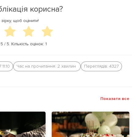
блікація корисна?
 зірку, щоб оцінити!
а
5
/ 5. Кількість оцінок:
1
 11:10
Час на прочитання:
2
хвилин
Переглядів: 4327
Показати все