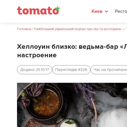
Рест
Киев
Головна
/
Найбільший український портал про їжу та ресторани. —
Хеллоуин близко: ведьма-бар «Л
настроение
Додано:
25.10.17
Переглядів:
4326
Час на прочитанн