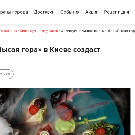
ораны города
Доставки
События
Акции
Рецепт дня
 Tomato.ua
/
Київ
/
Куди піти у Києві
/
Хеллоуин близко: ведьма-бар «Лысая гор
ысая гора» в Киеве создаст
я:
2
хв