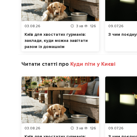
03.08.26
3
хв
126
09.07.26
Київ для хвостатих гурманів:
З чим поєдну
заклади, куди можна завітати
разом із домашнім
улюбленцем
Читати статті про
Куди піти у Києві
03.08.26
3
хв
126
09.07.26
Київ для хвостатих гурманів:
З чим поєдну