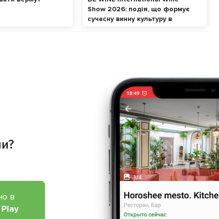
Show 2026: подія, що формує
сучасну винну культуру в
Україні
ии?
но в
 Play