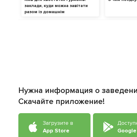
заклади, куди можна завітати
разом із домашнім
улюбленцем
Нужна информация о заведен
Скачайте приложение!
Загрузите в
Доступ
App Store
Google