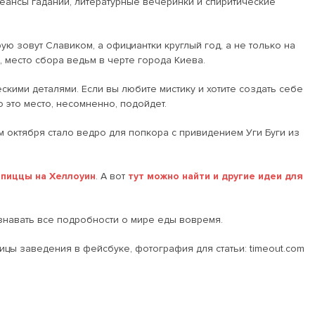
 сеансы гаданий, литературные вечеринки и спиритические
рую зовут Славиком, а официантки круглый год, а не только на
, место сбора ведьм в черте города Киева.
ескими деталями. Если вы любите мистику и хотите создать себе
 это место, несомненно, подойдет.
м октября стало ведро для попкора с привидением Уги Буги из
 пиццы на Хеллоуин
. А вот
тут можно найти и другие идеи для
узнавать все подробности о мире еды вовремя.
цы заведения в фейсбуке, фотография для статьи: timeout.com