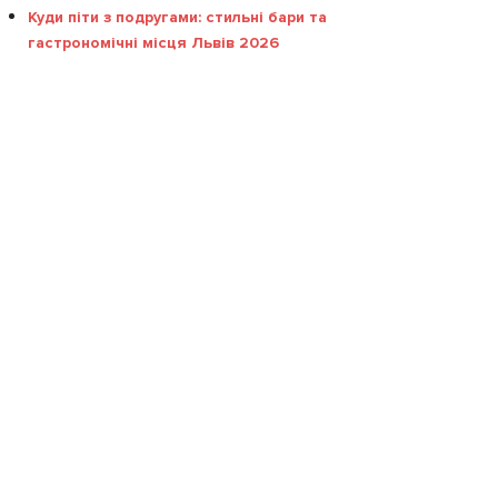
Куди піти з подругами: стильні бари та
гастрономічні місця Львів 2026