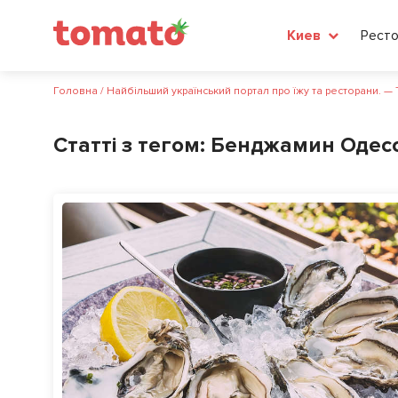
Рест
Киев
Головна
/
Найбільший український портал про їжу та ресторани. —
Статті з тегом:
Бенджамин Одес