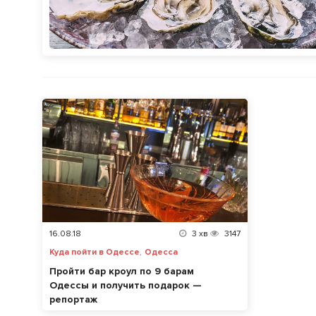
16.08.18
3
хв
3147
,
Куда пойти в Одессе
Одесса
Пройти бар кроул по 9 барам
Одессы и получить подарок —
репортаж