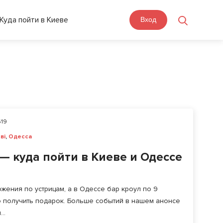
Куда пойти в Киеве
Вход
19
ві
,
Одесса
— куда пойти в Киеве и Одессе
жения по устрицам, а в Одессе бар кроул по 9
о получить подарок. Больше событий в нашем анонсе
..