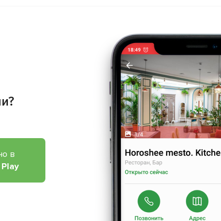
ии?
но в
 Play