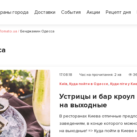
ораны города
Доставки
События
Акции
Рецепт дня
 Tomato.ua
/
Бенджамин Одесса
са
17.08.18
Час на прочитання:
2
хв
36
Київ
,
Куда пойти в Одессе
,
Куди піти у Киє
Устрицы и бар кроул 
на выходные
В ресторанах Киева отличные предло
заведениям, в конце которого можн
на выходные! => Куда пойти в Киеве н.