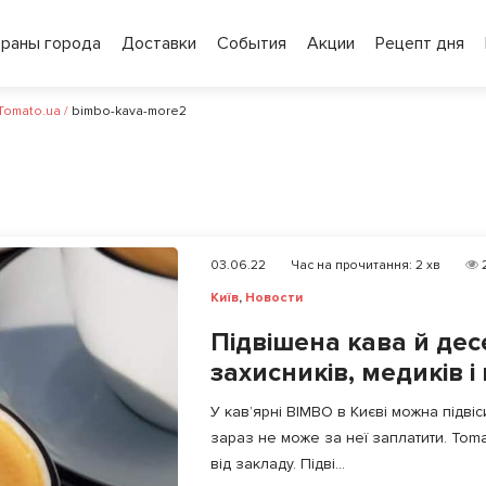
ораны города
Доставки
События
Акции
Рецепт дня
 Tomato.ua
/
bimbo-kava-more2
03.06.22
Час на прочитання:
2
хв
Київ
,
Новости
Підвішена кава й дес
захисників, медиків і 
У кав’ярні BIMBO в Києві можна підвіси
зараз не може за неї заплатити. Toma
від закладу. Підві...