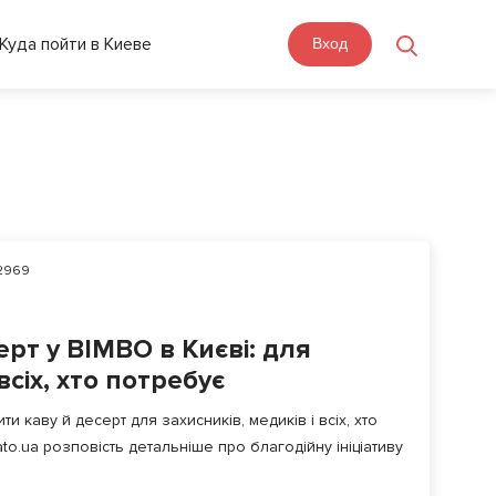
Куда пойти в Киеве
Вход
2969
ерт у BIMBO в Києві: для
всіх, хто потребує
ти каву й десерт для захисників, медиків і всіх, хто
to.ua розповість детальніше про благодійну ініціативу