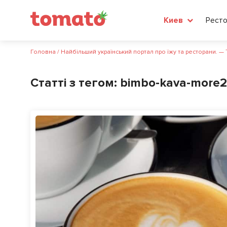
Рест
Киев
Головна
/
Найбільший український портал про їжу та ресторани. —
Статті з тегом:
bimbo-kava-more2