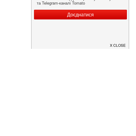
Нужна информация о заведении?
Скачайте приложение!
Загрузите в
App Store
Доступно в
Google Play
О Нас
Рецепт дня