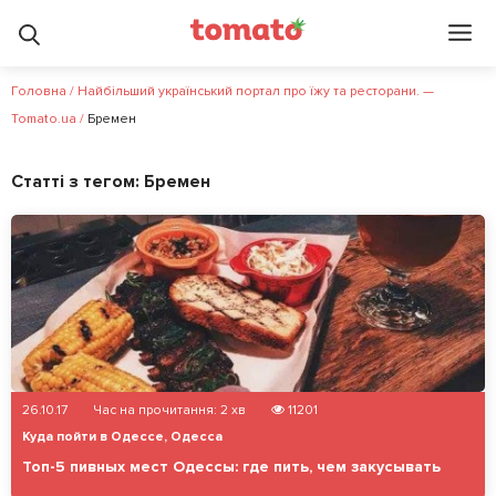
Головна
/
Найбільший український портал про їжу та ресторани. —
Tomato.ua
/
Бремен
Статті з тегом:
Бремен
26.10.17
Час на прочитання:
2
хв
11201
Куда пойти в Одессе
,
Одесса
Топ-5 пивных мест Одессы: где пить, чем закусывать