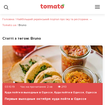
Головна
/
Найбільший український портал про їжу та ресторани. —
Tomato.ua
/
Bruno
Статті з тегом:
Bruno
03.10.19
Час на прочитання:
2
хв
2113
Куда пойти в выходные в Одессе
,
Куда пойти в Одессе
,
Одесса
Первые выходные октября: куда пойти в Одессе