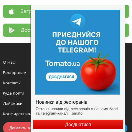
Загрузите в
App Store
Доступно в
Google Play
О Нас
Рецепт дня
Ресторанам
Новости
Контакты
Анонсы
Куда пойти
Здоровье
Лайфхаки
Мобильное приложение
Конфиденциальность
Условия
Добавить заведение